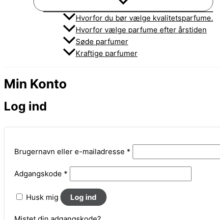
Hvorfor du bør vælge kvalitetsparfume.
Hvorfor vælge parfume efter årstiden
Søde parfumer
Kraftige parfumer
Min Konto
Log ind
Påkrævet
Brugernavn eller e-mailadresse
*
Påkrævet
Adgangskode
*
Husk mig
Log ind
Mistet din adgangskode?