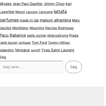
Miyake
Jimmy Choo
Jean Paul Gaultier
Karl
lattafa
Lagerfeld
Kenzo
Lacoste
Lancome
perfumes
maison alhambra
made in lab
Marc
Jacobs
Montblanc
Narciso Rodriguez
Moschino
Paco Rabanne
pherostrong
paris corner
Prada
Tom Ford
ralph lauren
rayhaan
Tommy Hilfiger
Versace
Yves Saint Laurent
Valentino
xerjoff
Søg
Søg