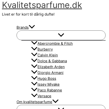
Kvalitetsparfume.dk
Gå
til
Livet er for kort til dårlig dufte!
indholdet
Brands
Abercrombie & Fitch
Burberry
Calvin Klein
Dolce & Gabbana
Elizabeth Arden
Giorgio Armani
Hugo Boss
Issey Miyake
Paco Rabanne
Versace
Om kvalitetsparfume