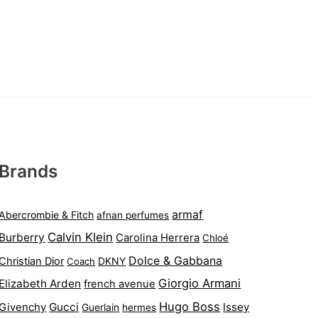
Brands
armaf
Abercrombie & Fitch
afnan perfumes
Calvin Klein
Burberry
Carolina Herrera
Chloé
Dolce & Gabbana
Christian Dior
DKNY
Coach
Giorgio Armani
Elizabeth Arden
french avenue
Hugo Boss
Gucci
Issey
Givenchy
Guerlain
hermes