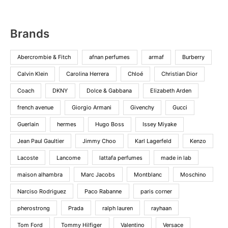
Brands
Abercrombie & Fitch
afnan perfumes
armaf
Burberry
Calvin Klein
Carolina Herrera
Chloé
Christian Dior
Coach
DKNY
Dolce & Gabbana
Elizabeth Arden
french avenue
Giorgio Armani
Givenchy
Gucci
Guerlain
hermes
Hugo Boss
Issey Miyake
Jean Paul Gaultier
Jimmy Choo
Karl Lagerfeld
Kenzo
Lacoste
Lancome
lattafa perfumes
made in lab
maison alhambra
Marc Jacobs
Montblanc
Moschino
Narciso Rodriguez
Paco Rabanne
paris corner
pherostrong
Prada
ralph lauren
rayhaan
Tom Ford
Tommy Hilfiger
Valentino
Versace