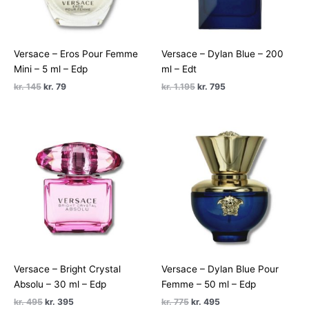
Versace – Eros Pour Femme
Versace – Dylan Blue – 200
Mini – 5 ml – Edp
ml – Edt
Den
Den
Den
Den
kr.
145
kr.
79
kr.
1.195
kr.
795
oprindelige
aktuelle
oprindelige
aktuelle
pris
pris
pris
pris
var:
er:
var:
er:
kr. 145.
kr. 79.
kr. 1.195.
kr. 795.
Versace – Bright Crystal
Versace – Dylan Blue Pour
Absolu – 30 ml – Edp
Femme – 50 ml – Edp
Den
Den
Den
Den
kr.
495
kr.
395
kr.
775
kr.
495