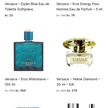
Versace – Dylan Blue Eau de
Versace – Eros Energy Pour
Toilette Duftprøve
Homme Eau de Parfum – 5 ml
Den
Den
kr.
25
kr.
149
kr.
79
oprindelige
aktuelle
pris
pris
var:
er:
kr. 149.
kr. 79.
Versace – Eros Aftershave –
Versace – Yellow Diamond –
100 ml
30 ml – Edt
Den
Den
Den
Den
kr.
450
kr.
369
kr.
425
kr.
379
oprindelige
aktuelle
oprindelige
aktuelle
pris
pris
pris
pris
var:
er:
var:
er:
kr. 450.
kr. 369.
kr. 425.
kr. 379.