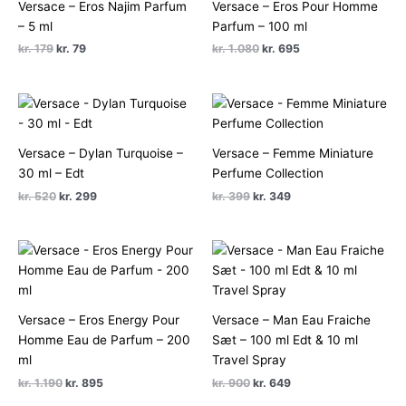
Versace – Eros Najim Parfum
Versace – Eros Pour Homme
– 5 ml
Parfum – 100 ml
Den
Den
Den
Den
kr.
179
kr.
79
kr.
1.080
kr.
695
oprindelige
aktuelle
oprindelige
aktuelle
pris
pris
pris
pris
var:
er:
var:
er:
kr. 179.
kr. 79.
kr. 1.080.
kr. 695.
Versace – Dylan Turquoise –
Versace – Femme Miniature
30 ml – Edt
Perfume Collection
Den
Den
Den
Den
kr.
520
kr.
299
kr.
399
kr.
349
oprindelige
aktuelle
oprindelige
aktuelle
pris
pris
pris
pris
var:
er:
var:
er:
kr. 520.
kr. 299.
kr. 399.
kr. 349.
Versace – Eros Energy Pour
Versace – Man Eau Fraiche
Homme Eau de Parfum – 200
Sæt – 100 ml Edt & 10 ml
ml
Travel Spray
Den
Den
Den
Den
kr.
1.190
kr.
895
kr.
900
kr.
649
oprindelige
aktuelle
oprindelige
aktuelle