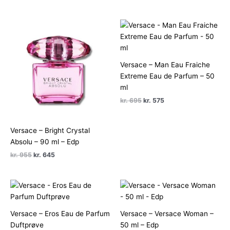
oprindelige
aktuelle
oprindelige
aktuelle
pris
pris
pris
pris
var:
er:
var:
er:
kr. 495.
kr. 395.
kr. 775.
kr. 495.
Versace – Man Eau Fraiche
Extreme Eau de Parfum – 50
ml
Den
Den
kr.
695
kr.
575
oprindelige
aktuelle
pris
pris
var:
er:
Versace – Bright Crystal
kr. 695.
kr. 575.
Absolu – 90 ml – Edp
Den
Den
kr.
955
kr.
645
oprindelige
aktuelle
pris
pris
var:
er:
kr. 955.
kr. 645.
Versace – Eros Eau de Parfum
Versace – Versace Woman –
Duftprøve
50 ml – Edp