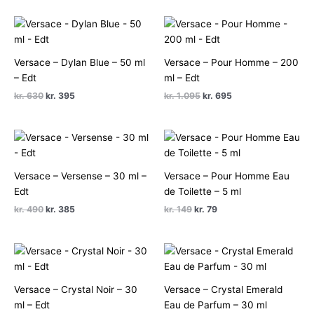
pris
pris
pris
pris
var:
er:
var:
er:
kr. 1.190.
kr. 895.
kr. 900.
kr. 649.
Versace – Dylan Blue – 50 ml
Versace – Pour Homme – 200
– Edt
ml – Edt
Den
Den
Den
Den
kr.
630
kr.
395
kr.
1.095
kr.
695
oprindelige
aktuelle
oprindelige
aktuelle
pris
pris
pris
pris
var:
er:
var:
er:
kr. 630.
kr. 395.
kr. 1.095.
kr. 695.
Versace – Versense – 30 ml –
Versace – Pour Homme Eau
Edt
de Toilette – 5 ml
Den
Den
Den
Den
kr.
490
kr.
385
kr.
149
kr.
79
oprindelige
aktuelle
oprindelige
aktuelle
pris
pris
pris
pris
var:
er:
var:
er:
kr. 490.
kr. 385.
kr. 149.
kr. 79.
Versace – Crystal Noir – 30
Versace – Crystal Emerald
ml – Edt
Eau de Parfum – 30 ml