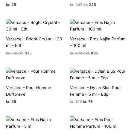
Den
Den
kr.
25
kr.
445
kr.
225
oprindelige
aktuelle
pris
pris
var:
er:
kr. 445.
kr. 225.
Versace – Bright Crystal – 30
Versace – Eros Najim Parfum
ml – Edt
– 100 ml
Den
Den
Den
Den
kr.
520
kr.
375
kr.
1.120
kr.
895
oprindelige
aktuelle
oprindelige
aktuelle
pris
pris
pris
pris
var:
er:
var:
er:
kr. 520.
kr. 375.
kr. 1.120.
kr. 895.
Versace – Pour Homme
Versace – Dylan Blue Pour
Duftprøve
Femme – 5 ml – Edp
Den
Den
kr.
25
kr.
149
kr.
79
oprindelige
aktuelle
pris
pris
var:
er:
kr. 149.
kr. 79.