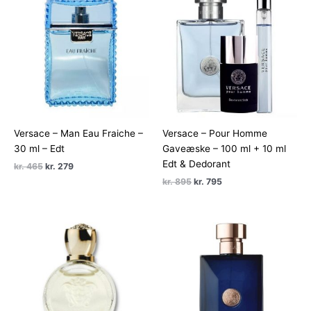
Versace – Man Eau Fraiche –
Versace – Pour Homme
30 ml – Edt
Gaveæske – 100 ml + 10 ml
Edt & Dedorant
Den
Den
kr.
465
kr.
279
oprindelige
aktuelle
Den
Den
kr.
895
kr.
795
pris
pris
oprindelige
aktuelle
var:
er:
pris
pris
kr. 465.
kr. 279.
var:
er:
kr. 895.
kr. 795.