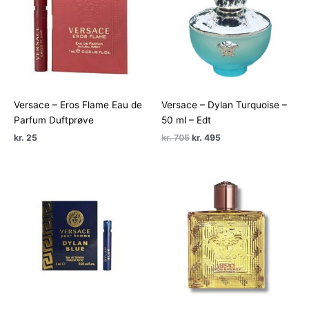
Versace – Eros Flame Eau de
Versace – Dylan Turquoise –
Parfum Duftprøve
50 ml – Edt
Den
Den
kr.
25
kr.
705
kr.
495
oprindelige
aktuelle
pris
pris
var:
er:
kr. 705.
kr. 495.