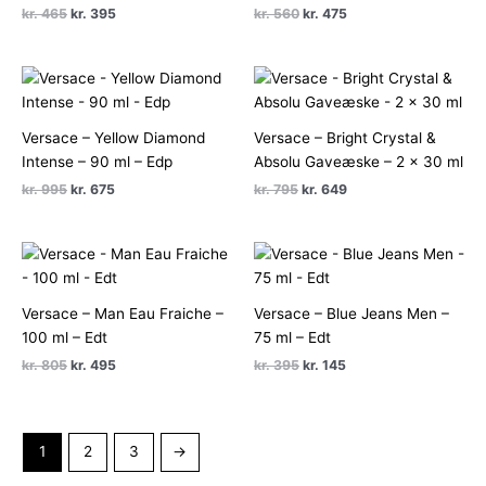
Den
Den
Den
Den
kr.
465
kr.
395
kr.
560
kr.
475
oprindelige
aktuelle
oprindelige
aktuelle
pris
pris
pris
pris
var:
er:
var:
er:
kr. 465.
kr. 395.
kr. 560.
kr. 475.
Versace – Yellow Diamond
Versace – Bright Crystal &
Intense – 90 ml – Edp
Absolu Gaveæske – 2 x 30 ml
Den
Den
Den
Den
kr.
995
kr.
675
kr.
795
kr.
649
oprindelige
aktuelle
oprindelige
aktuelle
pris
pris
pris
pris
var:
er:
var:
er:
kr. 995.
kr. 675.
kr. 795.
kr. 649.
Versace – Man Eau Fraiche –
Versace – Blue Jeans Men –
100 ml – Edt
75 ml – Edt
Den
Den
Den
Den
kr.
805
kr.
495
kr.
395
kr.
145
oprindelige
aktuelle
oprindelige
aktuelle
pris
pris
pris
pris
var:
er:
var:
er:
kr. 805.
kr. 495.
kr. 395.
kr. 145.
1
2
3
→