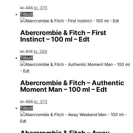
Den
Den
kr.
555
kr.
375
oprindelige
aktuelle
Tilbud!
pris
pris
var:
er:
Abercrombie & Fitch – First
kr. 555.
kr. 375.
Instinct – 100 ml – Edt
Den
Den
kr.
615
kr.
299
oprindelige
aktuelle
Tilbud!
pris
pris
var:
er:
kr. 615.
kr. 299.
Abercrombie & Fitch – Authentic
Moment Man – 100 ml – Edt
Den
Den
kr.
555
kr.
375
oprindelige
aktuelle
Tilbud!
pris
pris
var:
er:
kr. 555.
kr. 375.
Abercrombie & Fitch – Away