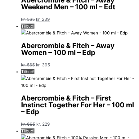
Weekend Men – 100 ml – Edt
Den
Den
kr.
565
kr.
239
oprindelige
aktuelle
Tilbud!
pris
pris
var:
er:
Abercrombie & Fitch – Away
kr. 565.
kr. 239.
Women – 100 ml – Edp
Den
Den
kr.
565
kr.
395
oprindelige
aktuelle
Tilbud!
pris
pris
var:
er:
kr. 565.
kr. 395.
Abercrombie & Fitch – First
Instinct Together For Her – 100 ml
– Edp
Den
Den
kr.
695
kr.
229
oprindelige
aktuelle
Tilbud!
pris
pris