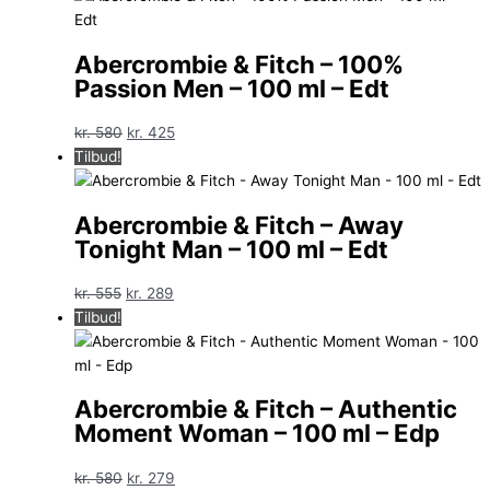
var:
er:
kr. 695.
kr. 229.
Abercrombie & Fitch – 100%
Passion Men – 100 ml – Edt
Den
Den
kr.
580
kr.
425
oprindelige
aktuelle
Tilbud!
pris
pris
var:
er:
Abercrombie & Fitch – Away
kr. 580.
kr. 425.
Tonight Man – 100 ml – Edt
Den
Den
kr.
555
kr.
289
oprindelige
aktuelle
Tilbud!
pris
pris
var:
er:
kr. 555.
kr. 289.
Abercrombie & Fitch – Authentic
Moment Woman – 100 ml – Edp
Den
Den
kr.
580
kr.
279