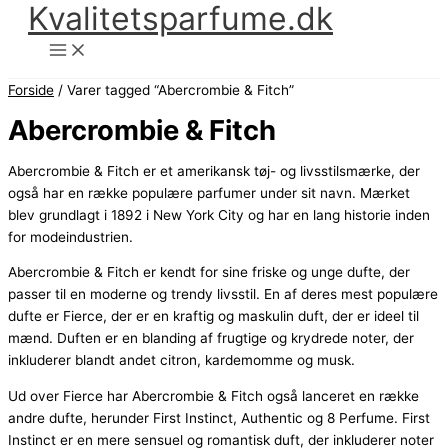
Kvalitetsparfume.dk
Gå
til
indholdet
Forside
/ Varer tagged “Abercrombie & Fitch”
Abercrombie & Fitch
Abercrombie & Fitch er et amerikansk tøj- og livsstilsmærke, der
også har en række populære parfumer under sit navn. Mærket
blev grundlagt i 1892 i New York City og har en lang historie inden
for modeindustrien.
Abercrombie & Fitch er kendt for sine friske og unge dufte, der
passer til en moderne og trendy livsstil. En af deres mest populære
dufte er Fierce, der er en kraftig og maskulin duft, der er ideel til
mænd. Duften er en blanding af frugtige og krydrede noter, der
inkluderer blandt andet citron, kardemomme og musk.
Ud over Fierce har Abercrombie & Fitch også lanceret en række
andre dufte, herunder First Instinct, Authentic og 8 Perfume. First
Instinct er en mere sensuel og romantisk duft, der inkluderer noter