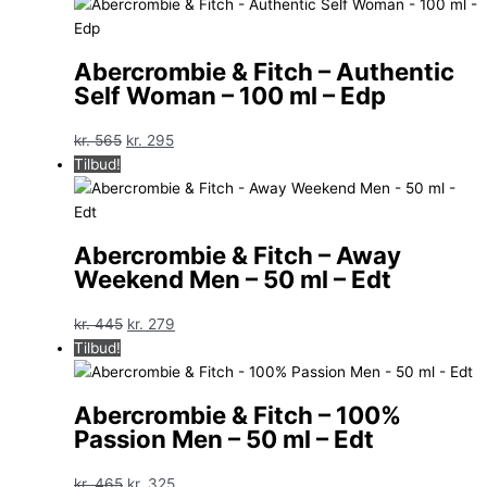
pris
pris
var:
er:
kr. 330.
kr. 179.
Abercrombie & Fitch – Authentic
Self Woman – 100 ml – Edp
Den
Den
kr.
565
kr.
295
oprindelige
aktuelle
Tilbud!
pris
pris
var:
er:
kr. 565.
kr. 295.
Abercrombie & Fitch – Away
Weekend Men – 50 ml – Edt
Den
Den
kr.
445
kr.
279
oprindelige
aktuelle
Tilbud!
pris
pris
var:
er:
Abercrombie & Fitch – 100%
kr. 445.
kr. 279.
Passion Men – 50 ml – Edt
Den
Den
kr.
465
kr.
325