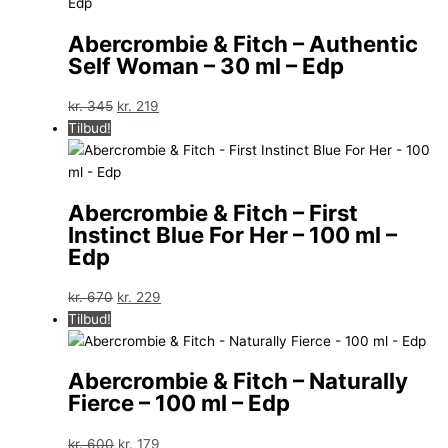
var:
er:
kr. 555.
kr. 289.
Abercrombie & Fitch – Authentic
Self Woman – 30 ml – Edp
Den
Den
kr.
345
kr.
219
oprindelige
aktuelle
Tilbud!
pris
pris
var:
er:
kr. 345.
kr. 219.
Abercrombie & Fitch – First
Instinct Blue For Her – 100 ml –
Edp
Den
Den
kr.
670
kr.
229
oprindelige
aktuelle
Tilbud!
pris
pris
var:
er:
Abercrombie & Fitch – Naturally
kr. 670.
kr. 229.
Fierce – 100 ml – Edp
Den
Den
kr.
600
kr.
179