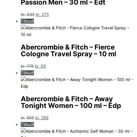
Passion Men – 30 ml – Edt
Den
Den
kr.
345
kr.
275
oprindelige
aktuelle
Tilbud!
pris
pris
var:
er:
kr. 345.
kr. 275.
Abercrombie & Fitch – Fierce
Cologne Travel Spray – 10 ml
Den
Den
kr.
179
kr.
99
oprindelige
aktuelle
Tilbud!
pris
pris
var:
er:
kr. 179.
kr. 99.
Abercrombie & Fitch – Away
Tonight Women – 100 ml – Edp
Den
Den
kr.
555
kr.
289
oprindelige
aktuelle
Tilbud!
pris
pris