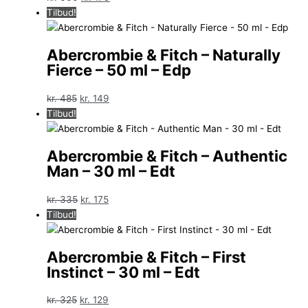
oprindelige
aktuelle
Tilbud!
pris
pris
var:
er:
Abercrombie & Fitch – Naturally
kr. 600.
kr. 179.
Fierce – 50 ml – Edp
Den
Den
kr.
485
kr.
149
oprindelige
aktuelle
Tilbud!
pris
pris
var:
er:
Abercrombie & Fitch – Authentic
kr. 485.
kr. 149.
Man – 30 ml – Edt
Den
Den
kr.
335
kr.
175
oprindelige
aktuelle
Tilbud!
pris
pris
var:
er:
Abercrombie & Fitch – First
kr. 335.
kr. 175.
Instinct – 30 ml – Edt
Den
Den
kr.
325
kr.
129