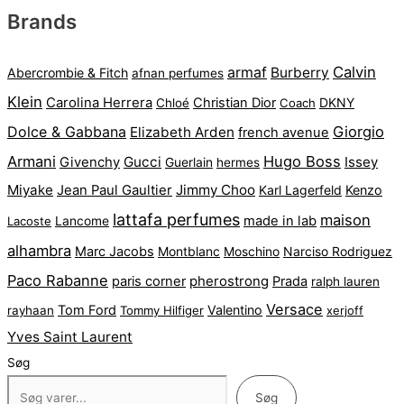
Brands
armaf
Calvin
Burberry
Abercrombie & Fitch
afnan perfumes
Klein
Carolina Herrera
Christian Dior
DKNY
Chloé
Coach
Dolce & Gabbana
Giorgio
Elizabeth Arden
french avenue
Armani
Hugo Boss
Gucci
Issey
Givenchy
Guerlain
hermes
Miyake
Jimmy Choo
Jean Paul Gaultier
Karl Lagerfeld
Kenzo
lattafa perfumes
maison
made in lab
Lacoste
Lancome
alhambra
Marc Jacobs
Montblanc
Narciso Rodriguez
Moschino
Paco Rabanne
pherostrong
paris corner
Prada
ralph lauren
Versace
Tom Ford
Valentino
rayhaan
Tommy Hilfiger
xerjoff
Yves Saint Laurent
Søg
Søg