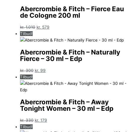
var:
er:
Abercrombie & Fitch – Fierce Eau
kr. 440.
kr. 285.
de Cologne 200 ml
Den
Den
kr.
1.010
kr.
579
oprindelige
aktuelle
Tilbud!
pris
pris
var:
er:
Abercrombie & Fitch – Naturally
kr. 1.010.
kr. 579.
Fierce – 30 ml – Edp
Den
Den
kr.
300
kr.
99
oprindelige
aktuelle
Tilbud!
pris
pris
var:
er:
kr. 300.
kr. 99.
Abercrombie & Fitch – Away
Tonight Women – 30 ml – Edp
Den
Den
kr.
330
kr.
179
oprindelige
aktuelle
Tilbud!