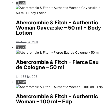
oprindelige
aktuelle
Tilbud!
pris
pris
var:
er:
kr. 450.
kr. 249.
Abercrombie & Fitch – Authentic
Woman Gaveæske – 50 ml + Body
Lotion
Den
Den
kr.
480
kr.
249
oprindelige
aktuelle
Tilbud!
pris
pris
var:
er:
Abercrombie & Fitch – Fierce Eau
kr. 480.
kr. 249.
de Cologne – 50 ml
Den
Den
kr.
485
kr.
295
oprindelige
aktuelle
Tilbud!
pris
pris
var:
er:
Abercrombie & Fitch – Authentic
kr. 485.
kr. 295.
Woman – 100 ml – Edp