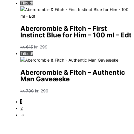
oprindelige
aktuelle
Tilbud!
pris
pris
var:
er:
kr. 325.
kr. 129.
Abercrombie & Fitch – First
Instinct Blue for Him – 100 ml – Edt
Den
Den
kr.
615
kr.
299
oprindelige
aktuelle
Tilbud!
pris
pris
var:
er:
Abercrombie & Fitch – Authentic
kr. 615.
kr. 299.
Man Gaveæske
Den
Den
kr.
799
kr.
299
oprindelige
aktuelle
1
pris
pris
2
var:
er:
→
kr. 799.
kr. 299.