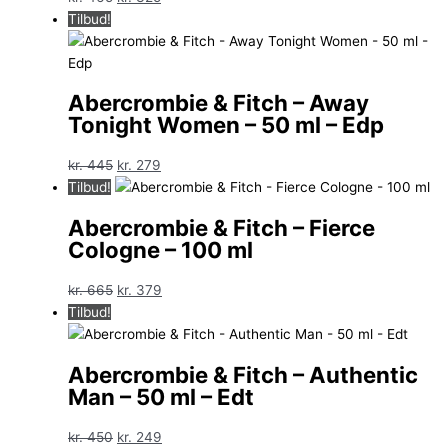
oprindelige
aktuelle
Tilbud!
pris
pris
var:
er:
kr. 465.
kr. 325.
Abercrombie & Fitch – Away
Tonight Women – 50 ml – Edp
Den
Den
kr.
445
kr.
279
oprindelige
aktuelle
Tilbud!
pris
pris
Abercrombie & Fitch – Fierce
var:
er:
Cologne – 100 ml
kr. 445.
kr. 279.
Den
Den
kr.
665
kr.
379
oprindelige
aktuelle
Tilbud!
pris
pris
var:
er:
Abercrombie & Fitch – Authentic
kr. 665.
kr. 379.
Man – 50 ml – Edt
Den
Den
kr.
450
kr.
249