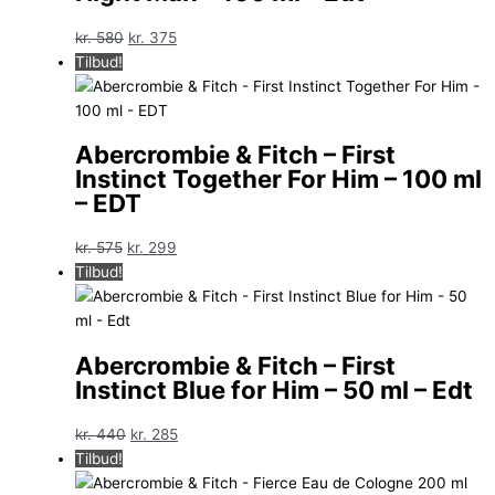
Den
Den
kr.
580
kr.
375
oprindelige
aktuelle
Tilbud!
pris
pris
var:
er:
kr. 580.
kr. 375.
Abercrombie & Fitch – First
Instinct Together For Him – 100 ml
– EDT
Den
Den
kr.
575
kr.
299
oprindelige
aktuelle
Tilbud!
pris
pris
var:
er:
kr. 575.
kr. 299.
Abercrombie & Fitch – First
Instinct Blue for Him – 50 ml – Edt
Den
Den
kr.
440
kr.
285
oprindelige
aktuelle
Tilbud!
pris
pris