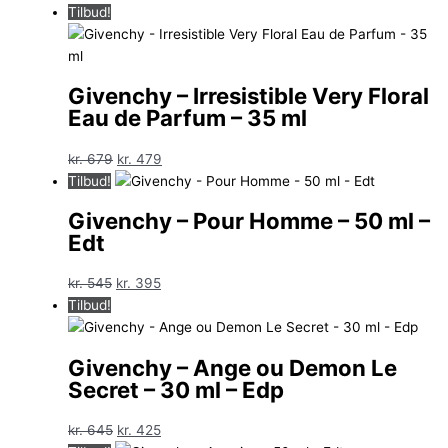
oprindelige
aktuelle
Tilbud!
pris
pris
var:
er:
kr. 580.
kr. 379.
Givenchy – Irresistible Very Floral
Eau de Parfum – 35 ml
Den
Den
kr.
679
kr.
479
oprindelige
aktuelle
Tilbud!
pris
pris
Givenchy – Pour Homme – 50 ml –
var:
er:
Edt
kr. 679.
kr. 479.
Den
Den
kr.
545
kr.
395
oprindelige
aktuelle
Tilbud!
pris
pris
var:
er:
Givenchy – Ange ou Demon Le
kr. 545.
kr. 395.
Secret – 30 ml – Edp
Den
Den
kr.
645
kr.
425