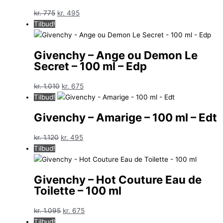
Den
Den
kr.
775
kr.
495
oprindelige
aktuelle
Tilbud!
pris
pris
var:
er:
Givenchy – Ange ou Demon Le
kr. 775.
kr. 495.
Secret – 100 ml – Edp
Den
Den
kr.
1.010
kr.
675
oprindelige
aktuelle
Tilbud!
pris
pris
Givenchy – Amarige – 100 ml – Edt
var:
er:
kr. 1.010.
kr. 675.
Den
Den
kr.
1.120
kr.
495
oprindelige
aktuelle
Tilbud!
pris
pris
var:
er:
Givenchy – Hot Couture Eau de
kr. 1.120.
kr. 495.
Toilette – 100 ml
Den
Den
kr.
1.095
kr.
675
oprindelige
aktuelle
Tilbud!