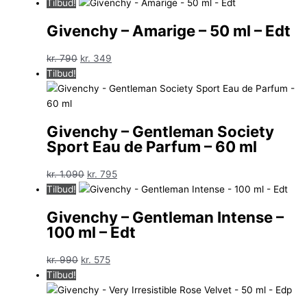
oprindelige
aktuelle
Tilbud!
pris
pris
Givenchy – Amarige – 50 ml – Edt
var:
er:
kr. 645.
kr. 425.
Den
Den
kr.
790
kr.
349
oprindelige
aktuelle
Tilbud!
pris
pris
var:
er:
kr. 790.
kr. 349.
Givenchy – Gentleman Society
Sport Eau de Parfum – 60 ml
Den
Den
kr.
1.090
kr.
795
oprindelige
aktuelle
Tilbud!
pris
pris
Givenchy – Gentleman Intense –
var:
er:
100 ml – Edt
kr. 1.090.
kr. 795.
Den
Den
kr.
990
kr.
575
oprindelige
aktuelle
Tilbud!
pris
pris
var:
er: