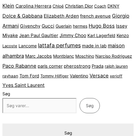
Klein
Carolina Herrera
Christian Dior
DKNY
Chloé
Coach
Dolce & Gabbana
Giorgio
Elizabeth Arden
french avenue
Armani
Hugo Boss
Gucci
Issey
Givenchy
Guerlain
hermes
Miyake
Jean Paul Gaultier
Jimmy Choo
Karl Lagerfeld
Kenzo
lattafa perfumes
maison
made in lab
Lacoste
Lancome
alhambra
Marc Jacobs
Montblanc
Narciso Rodriguez
Moschino
Paco Rabanne
pherostrong
paris corner
Prada
ralph lauren
Versace
Tom Ford
Valentino
rayhaan
Tommy Hilfiger
xerjoff
Yves Saint Laurent
Søg
Søg
Søg