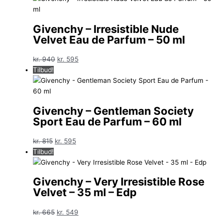
var:
er:
kr. 790.
kr. 449.
Givenchy – Irresistible Nude
Velvet Eau de Parfum – 50 ml
Den
Den
kr.
940
kr.
595
oprindelige
aktuelle
Tilbud!
pris
pris
var:
er:
kr. 940.
kr. 595.
Givenchy – Gentleman Society
Sport Eau de Parfum – 60 ml
Den
Den
kr.
815
kr.
595
oprindelige
aktuelle
Tilbud!
pris
pris
var:
er:
Givenchy – Very Irresistible Rose
kr. 815.
kr. 595.
Velvet – 35 ml – Edp
Den
Den
kr.
665
kr.
549