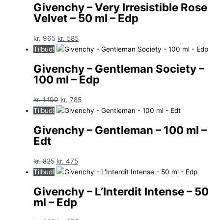
Givenchy – Very Irresistible Rose
kr. 990.
kr. 575.
Velvet – 50 ml – Edp
Den
Den
kr.
965
kr.
585
oprindelige
aktuelle
Tilbud!
pris
pris
Givenchy – Gentleman Society –
var:
er:
100 ml – Edp
kr. 965.
kr. 585.
Den
Den
kr.
1.100
kr.
785
oprindelige
aktuelle
Tilbud!
pris
pris
Givenchy – Gentleman – 100 ml –
var:
er:
Edt
kr. 1.100.
kr. 785.
Den
Den
kr.
825
kr.
475
oprindelige
aktuelle
Tilbud!
pris
pris
Givenchy – L’Interdit Intense – 50
var:
er:
ml – Edp
kr. 825.
kr. 475.