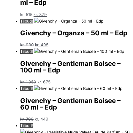
ml – Edp
kr. 660.
kr. 375.
Den
Den
kr.
515
kr.
379
oprindelige
aktuelle
Tilbud!
pris
pris
Givenchy – Organza – 50 ml – Edp
var:
er:
kr. 515.
kr. 379.
Den
Den
kr.
930
kr.
495
oprindelige
aktuelle
Tilbud!
pris
pris
Givenchy – Gentleman Boisee –
var:
er:
100 ml – Edp
kr. 930.
kr. 495.
Den
Den
kr.
1.050
kr.
675
oprindelige
aktuelle
Tilbud!
pris
pris
Givenchy – Gentleman Boisee –
var:
er:
60 ml – Edp
kr. 1.050.
kr. 675.
Den
Den
kr.
790
kr.
449
oprindelige
aktuelle
Tilbud!
pris
pris