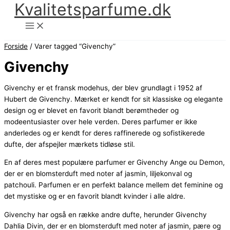
Kvalitetsparfume.dk
Gå
til
indholdet
Forside
/ Varer tagged “Givenchy”
Givenchy
Givenchy er et fransk modehus, der blev grundlagt i 1952 af
Hubert de Givenchy. Mærket er kendt for sit klassiske og elegante
design og er blevet en favorit blandt berømtheder og
modeentusiaster over hele verden. Deres parfumer er ikke
anderledes og er kendt for deres raffinerede og sofistikerede
dufte, der afspejler mærkets tidløse stil.
En af deres mest populære parfumer er Givenchy Ange ou Demon,
der er en blomsterduft med noter af jasmin, liljekonval og
patchouli. Parfumen er en perfekt balance mellem det feminine og
det mystiske og er en favorit blandt kvinder i alle aldre.
Givenchy har også en række andre dufte, herunder Givenchy
Dahlia Divin, der er en blomsterduft med noter af jasmin, pære og