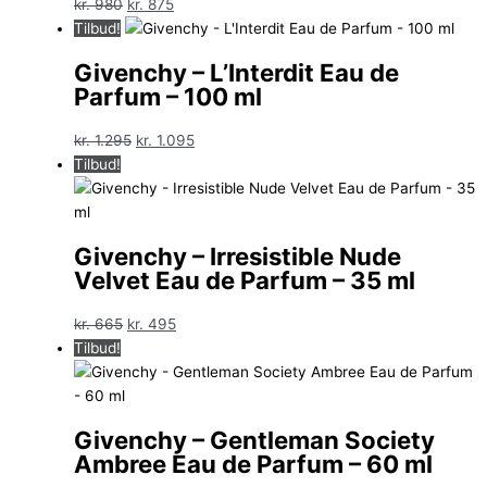
Den
Den
kr.
980
kr.
875
oprindelige
aktuelle
Tilbud!
pris
pris
Givenchy – L’Interdit Eau de
var:
er:
Parfum – 100 ml
kr. 980.
kr. 875.
Den
Den
kr.
1.295
kr.
1.095
oprindelige
aktuelle
Tilbud!
pris
pris
var:
er:
kr. 1.295.
kr. 1.095.
Givenchy – Irresistible Nude
Velvet Eau de Parfum – 35 ml
Den
Den
kr.
665
kr.
495
oprindelige
aktuelle
Tilbud!
pris
pris
var:
er:
kr. 665.
kr. 495.
Givenchy – Gentleman Society
Ambree Eau de Parfum – 60 ml