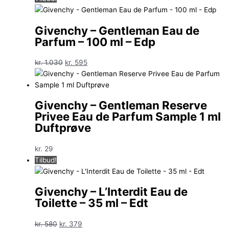
pris
pris
var:
er:
Givenchy – Gentleman Eau de
kr. 1.095.
kr. 675.
Parfum – 100 ml – Edp
Den
Den
kr.
1.030
kr.
595
oprindelige
aktuelle
pris
pris
var:
er:
Givenchy – Gentleman Reserve
kr. 1.030.
kr. 595.
Privee Eau de Parfum Sample 1 ml
Duftprøve
kr.
29
Tilbud!
Givenchy – L’Interdit Eau de
Toilette – 35 ml – Edt
Den
Den
kr.
580
kr.
379