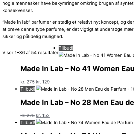
nogle mennesker have bekymringer omkring brugen af synte
konsekvenser.
“Made in lab” parfumer er stadig et relativt nyt koncept, og d
at prøve denne type parfume, er det vigtigt at undersøge mærk
sikker og pålidelig mulighed.
Tilbud!
Sorteret
Viser 1–36 af 54 resultater
efter
seneste
Made In Lab – No 41 Women Eau
Den
Den
kr.
275
kr.
129
oprindelige
aktuelle
Tilbud!
pris
pris
Made In Lab – No 28 Men Eau de
var:
er:
kr. 275.
kr. 129.
Den
Den
kr.
275
kr.
152
oprindelige
aktuelle
Tilbud!
pris
pris