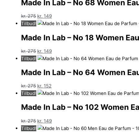
Made In Lab – No 68 Women Eau
var:
er:
kr. 275.
kr. 149.
Den
Den
kr.
275
kr.
149
oprindelige
aktuelle
Tilbud!
pris
pris
Made In Lab – No 18 Women Eau
var:
er:
kr. 275.
kr. 149.
Den
Den
kr.
275
kr.
149
oprindelige
aktuelle
Tilbud!
pris
pris
Made In Lab – No 64 Women Eau
var:
er:
kr. 275.
kr. 149.
Den
Den
kr.
275
kr.
152
oprindelige
aktuelle
Tilbud!
pris
pris
Made In Lab – No 102 Women Ea
var:
er:
kr. 275.
kr. 152.
Den
Den
kr.
275
kr.
149
oprindelige
aktuelle
Tilbud!
pris
pris