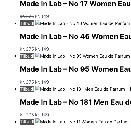
Made In Lab – No 17 Women Eau
var:
er:
kr. 275.
kr. 149.
Den
Den
kr.
275
kr.
149
oprindelige
aktuelle
Tilbud!
pris
pris
Made In Lab – No 46 Women Eau
var:
er:
kr. 275.
kr. 149.
Den
Den
kr.
275
kr.
149
oprindelige
aktuelle
Tilbud!
pris
pris
Made In Lab – No 95 Women Eau
var:
er:
kr. 275.
kr. 149.
Den
Den
kr.
275
kr.
149
oprindelige
aktuelle
Tilbud!
pris
pris
Made In Lab – No 181 Men Eau d
var:
er:
kr. 275.
kr. 149.
Den
Den
kr.
275
kr.
149
oprindelige
aktuelle
Tilbud!
pris
pris