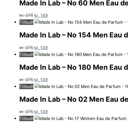
Made In Lab – No 60 Men Eau de
var:
er:
kr. 275.
kr. 149.
Den
Den
kr.
275
kr.
149
oprindelige
aktuelle
Tilbud!
pris
pris
Made In Lab – No 154 Men Eau d
var:
er:
kr. 275.
kr. 149.
Den
Den
kr.
275
kr.
149
oprindelige
aktuelle
Tilbud!
pris
pris
Made In Lab – No 180 Men Eau d
var:
er:
kr. 275.
kr. 149.
Den
Den
kr.
275
kr.
149
oprindelige
aktuelle
Tilbud!
pris
pris
Made In Lab – No 02 Men Eau de
var:
er:
kr. 275.
kr. 149.
Den
Den
kr.
275
kr.
149
oprindelige
aktuelle
Tilbud!
pris
pris