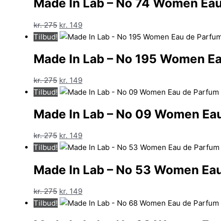
Made In Lab – No 74 Women Eau
var:
er:
kr. 275.
kr. 152.
Den
Den
kr.
275
kr.
149
oprindelige
aktuelle
Tilbud!
pris
pris
Made In Lab – No 195 Women Ea
var:
er:
kr. 275.
kr. 149.
Den
Den
kr.
275
kr.
149
oprindelige
aktuelle
Tilbud!
pris
pris
Made In Lab – No 09 Women Eau
var:
er:
kr. 275.
kr. 149.
Den
Den
kr.
275
kr.
149
oprindelige
aktuelle
Tilbud!
pris
pris
Made In Lab – No 53 Women Eau
var:
er:
kr. 275.
kr. 149.
Den
Den
kr.
275
kr.
149
oprindelige
aktuelle
Tilbud!
pris
pris