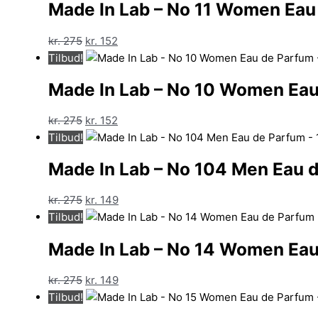
Made In Lab – No 11 Women Eau
var:
er:
kr. 275.
kr. 149.
Den
Den
kr.
275
kr.
152
oprindelige
aktuelle
Tilbud!
pris
pris
Made In Lab – No 10 Women Eau
var:
er:
kr. 275.
kr. 152.
Den
Den
kr.
275
kr.
152
oprindelige
aktuelle
Tilbud!
pris
pris
Made In Lab – No 104 Men Eau d
var:
er:
kr. 275.
kr. 152.
Den
Den
kr.
275
kr.
149
oprindelige
aktuelle
Tilbud!
pris
pris
Made In Lab – No 14 Women Eau
var:
er:
kr. 275.
kr. 149.
Den
Den
kr.
275
kr.
149
oprindelige
aktuelle
Tilbud!
pris
pris