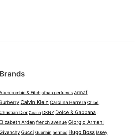
Brands
armaf
Abercrombie & Fitch
afnan perfumes
Calvin Klein
Burberry
Carolina Herrera
Chloé
Dolce & Gabbana
Christian Dior
DKNY
Coach
Giorgio Armani
Elizabeth Arden
french avenue
Hugo Boss
Gucci
Issey
Givenchy
Guerlain
hermes