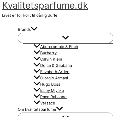
Kvalitetsparfume.dk
Gå
til
Livet er for kort til dårlig dufte!
indholdet
Brands
Abercrombie & Fitch
Burberry
Calvin Klein
Dolce & Gabbana
Elizabeth Arden
Giorgio Armani
Hugo Boss
Issey Miyake
Paco Rabanne
Versace
Om kvalitetsparfume