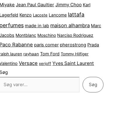
Miyake
Jimmy Choo
Jean Paul Gaultier
Karl
lattafa
Lagerfeld
Kenzo
Lacoste
Lancome
perfumes
maison alhambra
made in lab
Marc
Jacobs
Montblanc
Narciso Rodriguez
Moschino
Paco Rabanne
pherostrong
paris corner
Prada
Tom Ford
ralph lauren
rayhaan
Tommy Hilfiger
Versace
Yves Saint Laurent
Valentino
xerjoff
Søg
Søg