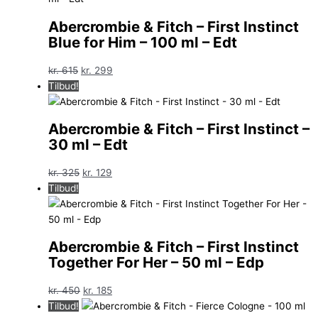
Abercrombie & Fitch – First Instinct
Blue for Him – 100 ml – Edt
Den
Den
kr.
615
kr.
299
oprindelige
aktuelle
Tilbud!
pris
pris
var:
er:
Abercrombie & Fitch – First Instinct –
kr. 615.
kr. 299.
30 ml – Edt
Den
Den
kr.
325
kr.
129
oprindelige
aktuelle
Tilbud!
pris
pris
var:
er:
kr. 325.
kr. 129.
Abercrombie & Fitch – First Instinct
Together For Her – 50 ml – Edp
Den
Den
kr.
450
kr.
185
oprindelige
aktuelle
Tilbud!