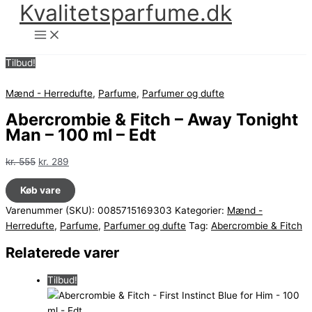
Kvalitetsparfume.dk
Gå
til
indholdet
Tilbud!
Mænd - Herredufte
,
Parfume
,
Parfumer og dufte
Abercrombie & Fitch – Away Tonight
Man – 100 ml – Edt
Den
Den
kr.
555
kr.
289
oprindelige
aktuelle
Køb vare
pris
pris
var:
er:
Varenummer (SKU):
0085715169303
Kategorier:
Mænd -
kr. 555.
kr. 289.
Herredufte
,
Parfume
,
Parfumer og dufte
Tag:
Abercrombie & Fitch
Relaterede varer
Tilbud!