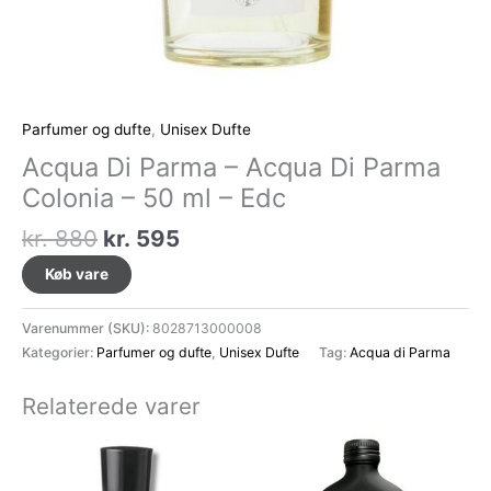
Parfumer og dufte
,
Unisex Dufte
Acqua Di Parma – Acqua Di Parma
Colonia – 50 ml – Edc
Den
Den
kr.
880
kr.
595
oprindelige
aktuelle
Køb vare
pris
pris
var:
er:
Varenummer (SKU):
8028713000008
kr. 880.
kr. 595.
Kategorier:
Parfumer og dufte
,
Unisex Dufte
Tag:
Acqua di Parma
Relaterede varer