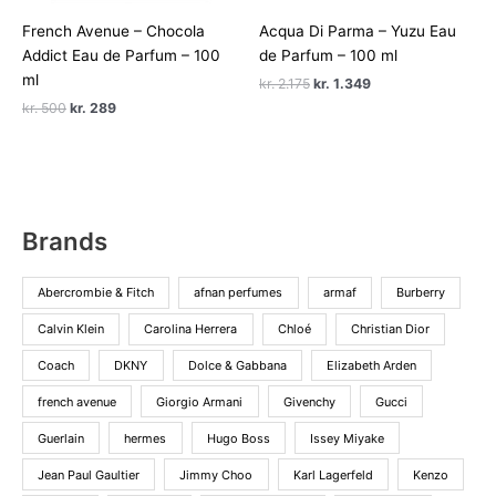
French Avenue – Chocola
Acqua Di Parma – Yuzu Eau
Addict Eau de Parfum – 100
de Parfum – 100 ml
ml
Den
Den
kr.
2.175
kr.
1.349
oprindelige
aktuelle
Den
Den
kr.
500
kr.
289
pris
pris
oprindelige
aktuelle
var:
er:
pris
pris
kr. 2.175.
kr. 1.349.
var:
er:
kr. 500.
kr. 289.
Brands
Abercrombie & Fitch
afnan perfumes
armaf
Burberry
Calvin Klein
Carolina Herrera
Chloé
Christian Dior
Coach
DKNY
Dolce & Gabbana
Elizabeth Arden
french avenue
Giorgio Armani
Givenchy
Gucci
Guerlain
hermes
Hugo Boss
Issey Miyake
Jean Paul Gaultier
Jimmy Choo
Karl Lagerfeld
Kenzo