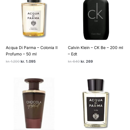
Acqua Di Parma – Colonia Il
Calvin Klein – CK Be – 200 ml
Profumo – 50 ml
– Edt
Den
Den
Den
Den
kr.
1.200
kr.
1.095
kr.
640
kr.
269
oprindelige
aktuelle
oprindelige
aktuelle
pris
pris
pris
pris
var:
er:
var:
er:
kr. 1.200.
kr. 1.095.
kr. 640.
kr. 269.