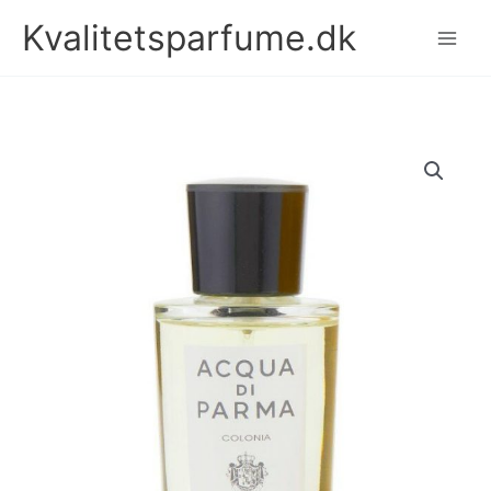
Gå
Kvalitetsparfume.dk
til
indholdet