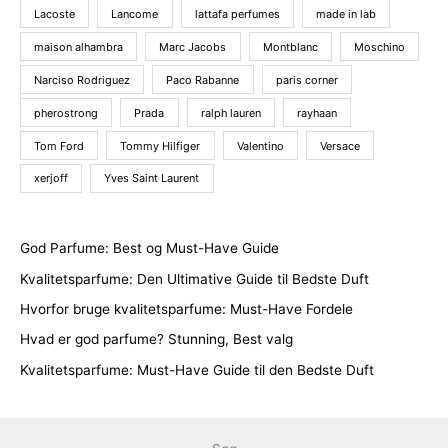
Lacoste
Lancome
lattafa perfumes
made in lab
maison alhambra
Marc Jacobs
Montblanc
Moschino
Narciso Rodriguez
Paco Rabanne
paris corner
pherostrong
Prada
ralph lauren
rayhaan
Tom Ford
Tommy Hilfiger
Valentino
Versace
xerjoff
Yves Saint Laurent
God Parfume: Best og Must-Have Guide
Kvalitetsparfume: Den Ultimative Guide til Bedste Duft
Hvorfor bruge kvalitetsparfume: Must-Have Fordele
Hvad er god parfume? Stunning, Best valg
Kvalitetsparfume: Must-Have Guide til den Bedste Duft