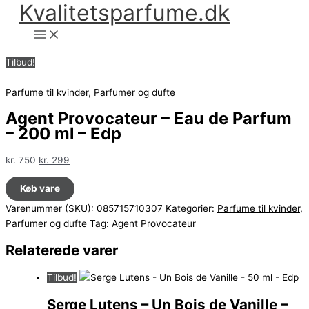
Kvalitetsparfume.dk
Gå
til
indholdet
Tilbud!
Parfume til kvinder
,
Parfumer og dufte
Agent Provocateur – Eau de Parfum
– 200 ml – Edp
Den
Den
kr.
750
kr.
299
oprindelige
aktuelle
Køb vare
pris
pris
var:
er:
Varenummer (SKU):
085715710307
Kategorier:
Parfume til kvinder
,
kr. 750.
kr. 299.
Parfumer og dufte
Tag:
Agent Provocateur
Relaterede varer
Tilbud!
Serge Lutens – Un Bois de Vanille –