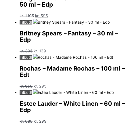
50 ml – Edp
Den
Den
kr.
1.195
kr.
595
oprindelige
aktuelle
Tilbud!
pris
pris
Britney Spears – Fantasy – 30 ml –
var:
er:
Edp
kr. 1.195.
kr. 595.
Den
Den
kr.
305
kr.
139
oprindelige
aktuelle
Tilbud!
pris
pris
Rochas – Madame Rochas – 100 ml –
var:
er:
Edt
kr. 305.
kr. 139.
Den
Den
kr.
650
kr.
295
oprindelige
aktuelle
Tilbud!
pris
pris
Estee Lauder – White Linen – 60 ml –
var:
er:
Edp
kr. 650.
kr. 295.
Den
Den
kr.
680
kr.
299
oprindelige
aktuelle