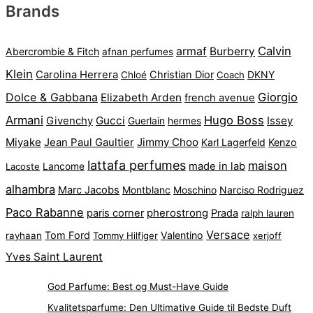
Brands
kr. 375.
kr. 89.
armaf
Calvin
Burberry
Abercrombie & Fitch
afnan perfumes
Klein
Carolina Herrera
Christian Dior
DKNY
Chloé
Coach
Dolce & Gabbana
Giorgio
Elizabeth Arden
french avenue
Armani
Hugo Boss
Gucci
Issey
Givenchy
Guerlain
hermes
Miyake
Jean Paul Gaultier
Jimmy Choo
Karl Lagerfeld
Kenzo
lattafa perfumes
maison
made in lab
Lacoste
Lancome
alhambra
Marc Jacobs
Montblanc
Narciso Rodriguez
Moschino
Paco Rabanne
pherostrong
paris corner
Prada
ralph lauren
Versace
Tom Ford
Valentino
rayhaan
Tommy Hilfiger
xerjoff
Yves Saint Laurent
God Parfume: Best og Must-Have Guide
Kvalitetsparfume: Den Ultimative Guide til Bedste Duft