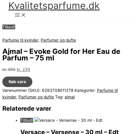
Kvalitetsparfume.dk
Gå
til
indholdet
Tilbud!
Parfume til kvinder
,
Parfumer og dufte
Ajmal – Evoke Gold for Her Eau de
Parfum – 75 ml
Den
Den
kr.
550
kr.
239
oprindelige
aktuelle
Køb vare
pris
pris
var:
er:
Varenummer (SKU):
6293708011278
Kategorier:
Parfume til
kr. 550.
kr. 239.
kvinder
,
Parfumer og dufte
Tag:
ajmal
Relaterede varer
Tilbud!
Versace – Versense – 30 ml – Edt