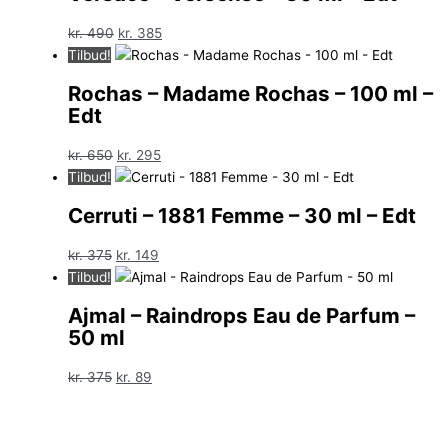
Den
Den
kr.
490
kr.
385
oprindelige
aktuelle
Tilbud!
pris
pris
Rochas – Madame Rochas – 100 ml –
var:
er:
Edt
kr. 490.
kr. 385.
Den
Den
kr.
650
kr.
295
oprindelige
aktuelle
Tilbud!
pris
pris
Cerruti – 1881 Femme – 30 ml – Edt
var:
er:
kr. 650.
kr. 295.
Den
Den
kr.
375
kr.
149
oprindelige
aktuelle
Tilbud!
pris
pris
Ajmal – Raindrops Eau de Parfum –
var:
er:
50 ml
kr. 375.
kr. 149.
Den
Den
kr.
375
kr.
89
oprindelige
aktuelle
pris
pris
var:
er: