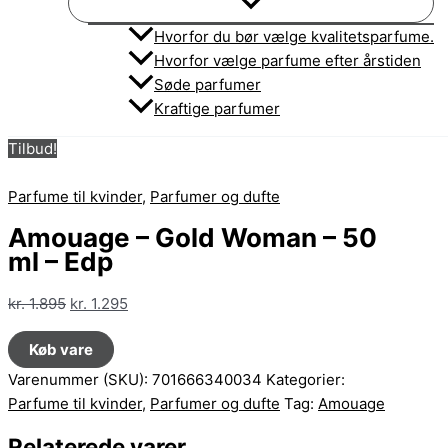
Hvorfor du bør vælge kvalitetsparfume.
Hvorfor vælge parfume efter årstiden
Søde parfumer
Kraftige parfumer
Tilbud!
Parfume til kvinder
,
Parfumer og dufte
Amouage – Gold Woman – 50
ml – Edp
Den
Den
kr.
1.895
kr.
1.295
oprindelige
aktuelle
Køb vare
pris
pris
var:
er:
Varenummer (SKU):
701666340034
Kategorier:
kr. 1.895.
kr. 1.295.
Parfume til kvinder
,
Parfumer og dufte
Tag:
Amouage
Relaterede varer