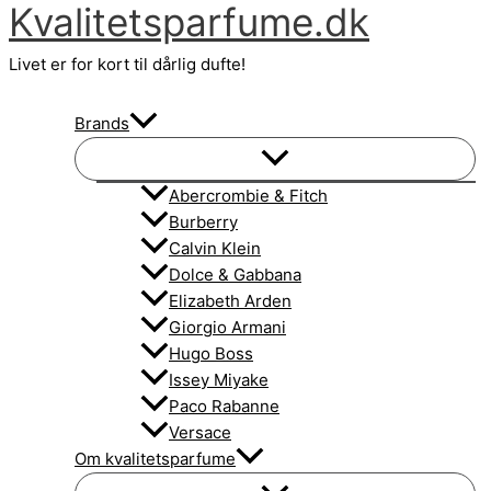
Kvalitetsparfume.dk
Gå
til
Livet er for kort til dårlig dufte!
indholdet
Brands
Abercrombie & Fitch
Burberry
Calvin Klein
Dolce & Gabbana
Elizabeth Arden
Giorgio Armani
Hugo Boss
Issey Miyake
Paco Rabanne
Versace
Om kvalitetsparfume