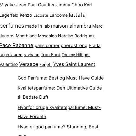
Miyake
Jimmy Choo
Jean Paul Gaultier
Karl
lattafa
Lagerfeld
Kenzo
Lacoste
Lancome
perfumes
maison alhambra
made in lab
Marc
Jacobs
Montblanc
Narciso Rodriguez
Moschino
Paco Rabanne
pherostrong
paris corner
Prada
Tom Ford
ralph lauren
rayhaan
Tommy Hilfiger
Versace
Yves Saint Laurent
Valentino
xerjoff
God Parfume: Best og Must-Have Guide
Kvalitetsparfume: Den Ultimative Guide
til Bedste Duft
Hvorfor bruge kvalitetsparfume: Must-
Have Fordele
Hvad er god parfume? Stunning, Best
valg