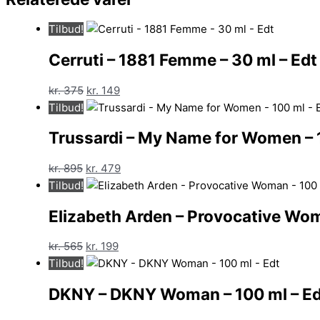
Tilbud!
Cerruti – 1881 Femme – 30 ml – Edt
Den
Den
kr.
375
kr.
149
oprindelige
aktuelle
Tilbud!
pris
pris
Trussardi – My Name for Women – 
var:
er:
kr. 375.
kr. 149.
Den
Den
kr.
895
kr.
479
oprindelige
aktuelle
Tilbud!
pris
pris
Elizabeth Arden – Provocative Wom
var:
er:
kr. 895.
kr. 479.
Den
Den
kr.
565
kr.
199
oprindelige
aktuelle
Tilbud!
pris
pris
DKNY – DKNY Woman – 100 ml – Ed
var:
er:
kr. 565.
kr. 199.