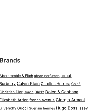
Brands
armaf
Abercrombie & Fitch
afnan perfumes
Calvin Klein
Burberry
Carolina Herrera
Chloé
Dolce & Gabbana
Christian Dior
DKNY
Coach
Giorgio Armani
Elizabeth Arden
french avenue
Hugo Boss
Gucci
Issey
Givenchy
Guerlain
hermes