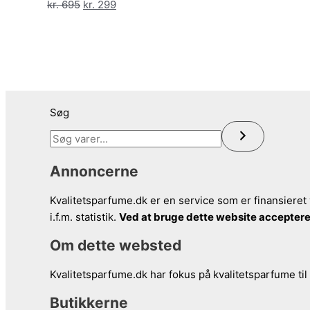
Den
Den
kr.
695
kr.
299
oprindelige
aktuelle
pris
pris
var:
er:
kr. 695.
kr. 299.
Søg
Annoncerne
Kvalitetsparfume.dk er en service som er finansieret 
i.f.m. statistik.
Ved at bruge dette website acceptere
Om dette websted
Kvalitetsparfume.dk har fokus på kvalitetsparfume til
Butikkerne