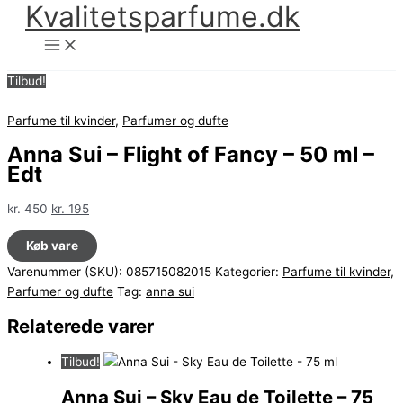
Kvalitetsparfume.dk
Gå
til
indholdet
Tilbud!
Parfume til kvinder
,
Parfumer og dufte
Anna Sui – Flight of Fancy – 50 ml –
Edt
Den
Den
kr.
450
kr.
195
oprindelige
aktuelle
Køb vare
pris
pris
var:
er:
Varenummer (SKU):
085715082015
Kategorier:
Parfume til kvinder
,
kr. 450.
kr. 195.
Parfumer og dufte
Tag:
anna sui
Relaterede varer
Tilbud!
Anna Sui – Sky Eau de Toilette – 75