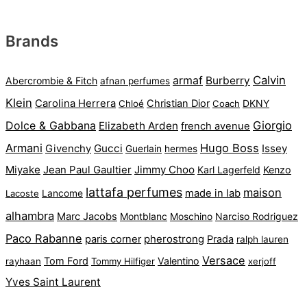
pris
pris
var:
er:
Brands
kr. 410.
kr. 119.
armaf
Calvin
Burberry
Abercrombie & Fitch
afnan perfumes
Klein
Carolina Herrera
Christian Dior
DKNY
Chloé
Coach
Dolce & Gabbana
Giorgio
Elizabeth Arden
french avenue
Armani
Hugo Boss
Gucci
Issey
Givenchy
Guerlain
hermes
Miyake
Jean Paul Gaultier
Jimmy Choo
Karl Lagerfeld
Kenzo
lattafa perfumes
maison
made in lab
Lacoste
Lancome
alhambra
Marc Jacobs
Montblanc
Narciso Rodriguez
Moschino
Paco Rabanne
pherostrong
paris corner
Prada
ralph lauren
Versace
Tom Ford
Valentino
rayhaan
Tommy Hilfiger
xerjoff
Yves Saint Laurent