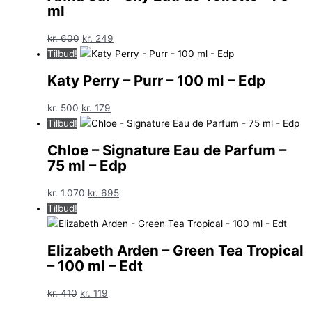
ml
Den
Den
kr.
600
kr.
249
oprindelige
aktuelle
Tilbud!
pris
pris
Katy Perry – Purr – 100 ml – Edp
var:
er:
kr. 600.
kr. 249.
Den
Den
kr.
500
kr.
179
oprindelige
aktuelle
Tilbud!
pris
pris
Chloe – Signature Eau de Parfum –
var:
er:
75 ml – Edp
kr. 500.
kr. 179.
Den
Den
kr.
1.070
kr.
695
oprindelige
aktuelle
Tilbud!
pris
pris
var:
er:
Elizabeth Arden – Green Tea Tropical
kr. 1.070.
kr. 695.
– 100 ml – Edt
Den
Den
kr.
410
kr.
119
oprindelige
aktuelle