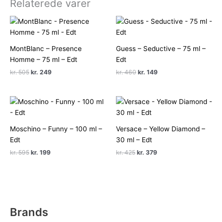
Relaterede varer
MontBlanc – Presence
Guess – Seductive – 75 ml –
Homme – 75 ml – Edt
Edt
Den
Den
Den
Den
kr.
505
kr.
249
kr.
460
kr.
149
oprindelige
aktuelle
oprindelige
aktuelle
pris
pris
pris
pris
var:
er:
var:
er:
kr. 505.
kr. 249.
kr. 460.
kr. 149.
Moschino – Funny – 100 ml –
Versace – Yellow Diamond –
Edt
30 ml – Edt
Den
Den
Den
Den
kr.
595
kr.
199
kr.
425
kr.
379
oprindelige
aktuelle
oprindelige
aktuelle
pris
pris
pris
pris
var:
er:
var:
er:
kr. 595.
kr. 199.
kr. 425.
kr. 379.
Brands