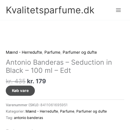
Gå
Kvalitetsparfume.dk
til
indholdet
Mænd - Herredufte
,
Parfume
,
Parfumer og dufte
Antonio Banderas – Seduction in
Black – 100 ml – Edt
Den
Den
kr.
435
kr.
179
oprindelige
aktuelle
Køb vare
pris
pris
var:
er:
Varenummer (SKU):
8411061695951
kr. 435.
kr. 179.
Kategorier:
Mænd - Herredufte
,
Parfume
,
Parfumer og dufte
Tag:
antonio banderas