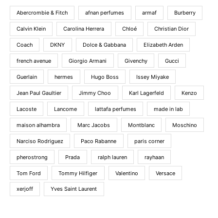
Abercrombie & Fitch
afnan perfumes
armaf
Burberry
Calvin Klein
Carolina Herrera
Chloé
Christian Dior
Coach
DKNY
Dolce & Gabbana
Elizabeth Arden
french avenue
Giorgio Armani
Givenchy
Gucci
Guerlain
hermes
Hugo Boss
Issey Miyake
Jean Paul Gaultier
Jimmy Choo
Karl Lagerfeld
Kenzo
Lacoste
Lancome
lattafa perfumes
made in lab
maison alhambra
Marc Jacobs
Montblanc
Moschino
Narciso Rodriguez
Paco Rabanne
paris corner
pherostrong
Prada
ralph lauren
rayhaan
Tom Ford
Tommy Hilfiger
Valentino
Versace
xerjoff
Yves Saint Laurent