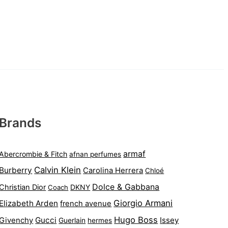
Brands
armaf
Abercrombie & Fitch
afnan perfumes
Calvin Klein
Burberry
Carolina Herrera
Chloé
Dolce & Gabbana
Christian Dior
DKNY
Coach
Giorgio Armani
Elizabeth Arden
french avenue
Hugo Boss
Gucci
Issey
Givenchy
Guerlain
hermes