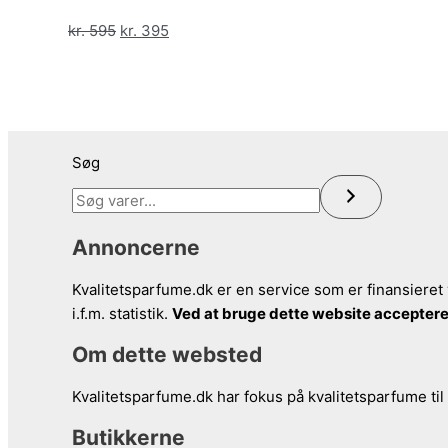
kr. 1.195.
kr. 595.
Den
Den
kr.
595
kr.
395
oprindelige
aktuelle
pris
pris
var:
er:
kr. 595.
kr. 395.
Søg
Annoncerne
Kvalitetsparfume.dk er en service som er finansieret 
i.f.m. statistik.
Ved at bruge dette website acceptere
Om dette websted
Kvalitetsparfume.dk har fokus på kvalitetsparfume til
Butikkerne