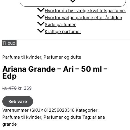
Hvorfor du bør vælge kvalitetsparfume.
Hvorfor vælge parfume efter årstiden
Søde parfumer
Kraftige parfumer
Tilbud!
Parfume til kvinder
,
Parfumer og dufte
Ariana Grande – Ari – 50 ml –
Edp
Den
Den
kr.
470
kr.
269
oprindelige
aktuelle
Køb vare
pris
pris
var:
er:
Varenummer (SKU):
812256020318
Kategorier:
kr. 470.
kr. 269.
Parfume til kvinder
,
Parfumer og dufte
Tag:
ariana
grande