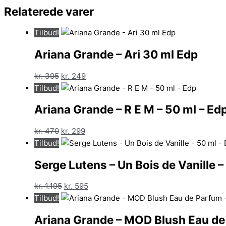
Relaterede varer
Tilbud!
Ariana Grande – Ari 30 ml Edp
Den
Den
kr.
395
kr.
249
oprindelige
aktuelle
Tilbud!
pris
pris
Ariana Grande – R E M – 50 ml – Ed
var:
er:
kr. 395.
kr. 249.
Den
Den
kr.
470
kr.
299
oprindelige
aktuelle
Tilbud!
pris
pris
Serge Lutens – Un Bois de Vanille –
var:
er:
kr. 470.
kr. 299.
Den
Den
kr.
1.195
kr.
595
oprindelige
aktuelle
Tilbud!
pris
pris
Ariana Grande – MOD Blush Eau de
var:
er: