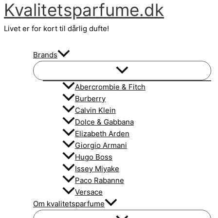
Kvalitetsparfume.dk
Gå
til
Livet er for kort til dårlig dufte!
indholdet
Brands
Abercrombie & Fitch
Burberry
Calvin Klein
Dolce & Gabbana
Elizabeth Arden
Giorgio Armani
Hugo Boss
Issey Miyake
Paco Rabanne
Versace
Om kvalitetsparfume