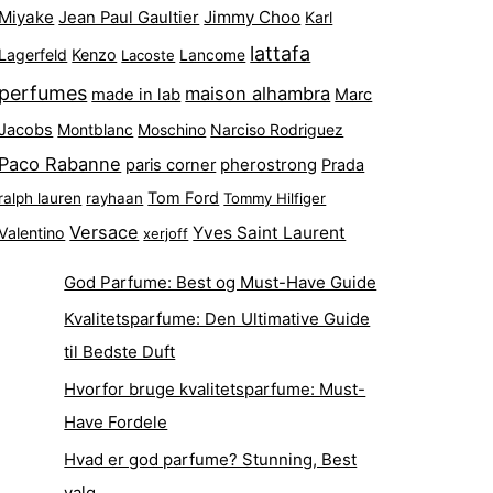
Miyake
Jimmy Choo
Jean Paul Gaultier
Karl
lattafa
Lagerfeld
Kenzo
Lacoste
Lancome
perfumes
maison alhambra
made in lab
Marc
Jacobs
Montblanc
Narciso Rodriguez
Moschino
Paco Rabanne
pherostrong
paris corner
Prada
Tom Ford
ralph lauren
rayhaan
Tommy Hilfiger
Versace
Yves Saint Laurent
Valentino
xerjoff
God Parfume: Best og Must-Have Guide
Kvalitetsparfume: Den Ultimative Guide
til Bedste Duft
Hvorfor bruge kvalitetsparfume: Must-
Have Fordele
Hvad er god parfume? Stunning, Best
valg