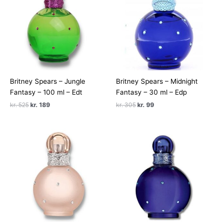
Britney Spears – Jungle
Britney Spears – Midnight
Fantasy – 100 ml – Edt
Fantasy – 30 ml – Edp
Den
Den
Den
Den
kr.
525
kr.
189
kr.
305
kr.
99
oprindelige
aktuelle
oprindelige
aktuelle
pris
pris
pris
pris
var:
er:
var:
er:
kr. 525.
kr. 189.
kr. 305.
kr. 99.