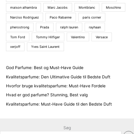
maison alhambra
Marc Jacobs
Montblanc
Moschino
Narciso Rodriguez
Paco Rabanne
paris corner
pherostrong
Prada
ralph lauren
rayhaan
Tom Ford
Tommy Hilfiger
Valentino
Versace
xerjoff
Yves Saint Laurent
God Parfume: Best og Must-Have Guide
Kvalitetsparfume: Den Ultimative Guide til Bedste Duft
Hvorfor bruge kvalitetsparfume: Must-Have Fordele
Hvad er god parfume? Stunning, Best valg
Kvalitetsparfume: Must-Have Guide til den Bedste Duft
Søg