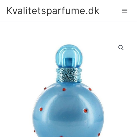
Gå
Kvalitetsparfume.dk
til
indholdet