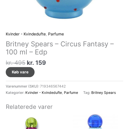
Kvinder - Kvindedufte
,
Parfume
Britney Spears – Circus Fantasy –
100 ml – Edp
Den
Den
kr.
495
kr.
159
oprindelige
aktuelle
Køb vare
pris
pris
var:
er:
Varenummer (SKU):
719346567442
kr. 495.
kr. 159.
Kategorier:
Kvinder - Kvindedufte
,
Parfume
Tag:
Britney Spears
Relaterede varer