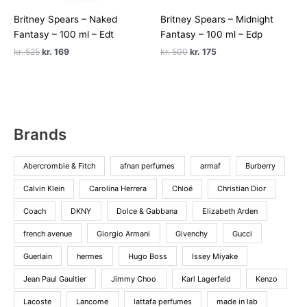
Britney Spears – Naked
Britney Spears – Midnight
Fantasy – 100 ml – Edt
Fantasy – 100 ml – Edp
Den
Den
Den
Den
kr.
525
kr.
169
kr.
500
kr.
175
oprindelige
aktuelle
oprindelige
aktuelle
pris
pris
pris
pris
var:
er:
var:
er:
kr. 525.
kr. 169.
kr. 500.
kr. 175.
Brands
Abercrombie & Fitch
afnan perfumes
armaf
Burberry
Calvin Klein
Carolina Herrera
Chloé
Christian Dior
Coach
DKNY
Dolce & Gabbana
Elizabeth Arden
french avenue
Giorgio Armani
Givenchy
Gucci
Guerlain
hermes
Hugo Boss
Issey Miyake
Jean Paul Gaultier
Jimmy Choo
Karl Lagerfeld
Kenzo
Lacoste
Lancome
lattafa perfumes
made in lab