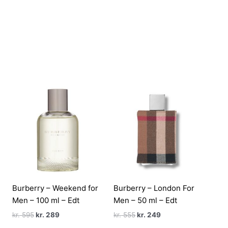
Burberry – Weekend for
Burberry – London For
Men – 100 ml – Edt
Men – 50 ml – Edt
Den
Den
Den
Den
kr.
595
kr.
289
kr.
555
kr.
249
oprindelige
aktuelle
oprindelige
aktuelle