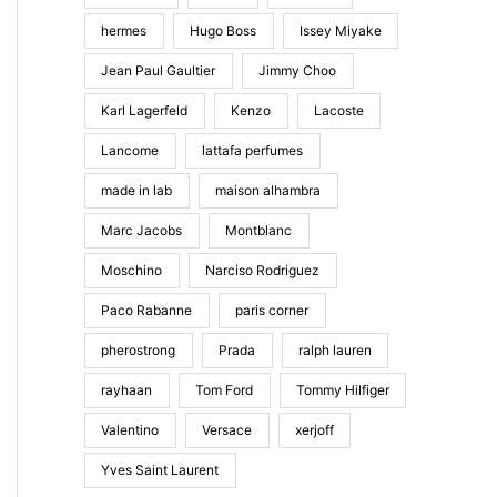
hermes
Hugo Boss
Issey Miyake
Jean Paul Gaultier
Jimmy Choo
Karl Lagerfeld
Kenzo
Lacoste
Lancome
lattafa perfumes
made in lab
maison alhambra
Marc Jacobs
Montblanc
Moschino
Narciso Rodriguez
Paco Rabanne
paris corner
pherostrong
Prada
ralph lauren
rayhaan
Tom Ford
Tommy Hilfiger
Valentino
Versace
xerjoff
Yves Saint Laurent