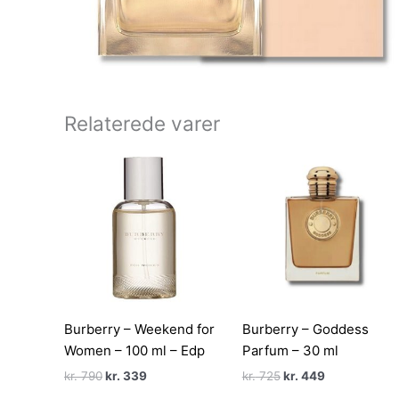
Relaterede varer
Burberry – Weekend for
Burberry – Goddess
Women – 100 ml – Edp
Parfum – 30 ml
Den
Den
Den
Den
kr.
790
kr.
339
kr.
725
kr.
449
oprindelige
aktuelle
oprindelige
aktuelle