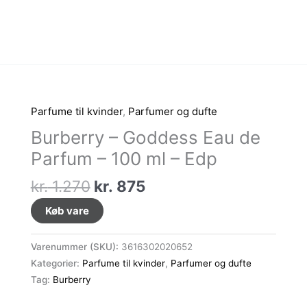
Parfume til kvinder
,
Parfumer og dufte
Burberry – Goddess Eau de
Parfum – 100 ml – Edp
Den
Den
kr.
1.270
kr.
875
oprindelige
aktuelle
Køb vare
pris
pris
var:
er:
Varenummer (SKU):
3616302020652
kr. 1.270.
kr. 875.
Kategorier:
Parfume til kvinder
,
Parfumer og dufte
Tag:
Burberry