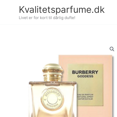
Gå
Kvalitetsparfume.dk
til
indholdet
Livet er for kort til dårlig dufte!