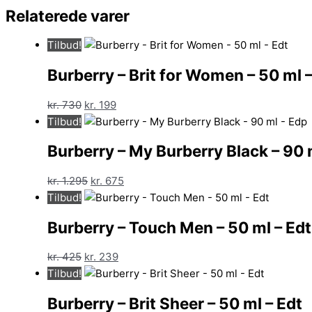
Relaterede varer
Tilbud!
Burberry – Brit for Women – 50 ml –
Den
Den
kr.
730
kr.
199
oprindelige
aktuelle
Tilbud!
pris
pris
Burberry – My Burberry Black – 90 
var:
er:
kr. 730.
kr. 199.
Den
Den
kr.
1.295
kr.
675
oprindelige
aktuelle
Tilbud!
pris
pris
Burberry – Touch Men – 50 ml – Edt
var:
er:
kr. 1.295.
kr. 675.
Den
Den
kr.
425
kr.
239
oprindelige
aktuelle
Tilbud!
pris
pris
Burberry – Brit Sheer – 50 ml – Edt
var:
er: