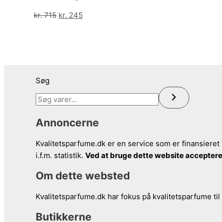
kr. 425.
kr. 239.
Den
Den
kr.
715
kr.
245
oprindelige
aktuelle
pris
pris
var:
er:
kr. 715.
kr. 245.
Søg
Annoncerne
Kvalitetsparfume.dk er en service som er finansieret 
i.f.m. statistik.
Ved at bruge dette website acceptere
Om dette websted
Kvalitetsparfume.dk har fokus på kvalitetsparfume til
Butikkerne