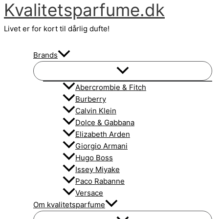
Kvalitetsparfume.dk
Gå
til
Livet er for kort til dårlig dufte!
indholdet
Brands
Abercrombie & Fitch
Burberry
Calvin Klein
Dolce & Gabbana
Elizabeth Arden
Giorgio Armani
Hugo Boss
Issey Miyake
Paco Rabanne
Versace
Om kvalitetsparfume