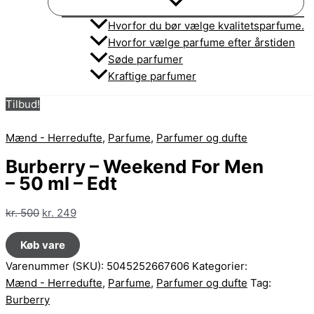
Hvorfor du bør vælge kvalitetsparfume.
Hvorfor vælge parfume efter årstiden
Søde parfumer
Kraftige parfumer
Tilbud!
Mænd - Herredufte
,
Parfume
,
Parfumer og dufte
Burberry – Weekend For Men
– 50 ml – Edt
Den
Den
kr.
500
kr.
249
oprindelige
aktuelle
Køb vare
pris
pris
var:
er:
Varenummer (SKU):
5045252667606
Kategorier:
kr. 500.
kr. 249.
Mænd - Herredufte
,
Parfume
,
Parfumer og dufte
Tag:
Burberry