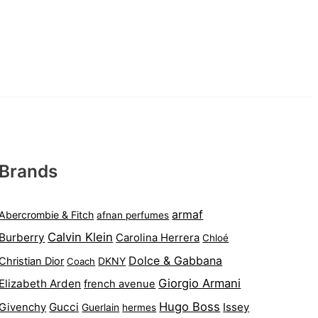
Brands
armaf
Abercrombie & Fitch
afnan perfumes
Calvin Klein
Burberry
Carolina Herrera
Chloé
Dolce & Gabbana
Christian Dior
DKNY
Coach
Giorgio Armani
Elizabeth Arden
french avenue
Hugo Boss
Gucci
Issey
Givenchy
Guerlain
hermes