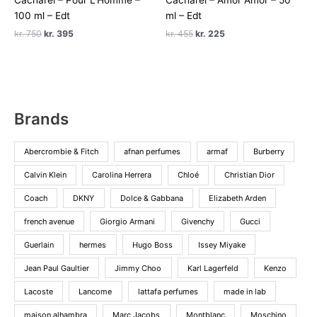
Cacharel – Pour L’Homme –
Cacharel – Amor Amor – 50
100 ml – Edt
ml – Edt
Den
Den
Den
Den
kr.
750
kr.
395
kr.
455
kr.
225
oprindelige
aktuelle
oprindelige
aktuelle
pris
pris
pris
pris
var:
er:
var:
er:
kr. 750.
kr. 395.
kr. 455.
kr. 225.
Brands
Abercrombie & Fitch
afnan perfumes
armaf
Burberry
Calvin Klein
Carolina Herrera
Chloé
Christian Dior
Coach
DKNY
Dolce & Gabbana
Elizabeth Arden
french avenue
Giorgio Armani
Givenchy
Gucci
Guerlain
hermes
Hugo Boss
Issey Miyake
Jean Paul Gaultier
Jimmy Choo
Karl Lagerfeld
Kenzo
Lacoste
Lancome
lattafa perfumes
made in lab
maison alhambra
Marc Jacobs
Montblanc
Moschino