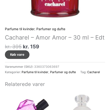
Parfume til kvinder
,
Parfumer og dufte
Cacharel – Amor Amor – 30 ml – Edt
Den
Den
kr.
395
kr.
159
oprindelige
aktuelle
Køb vare
pris
pris
var:
er:
Varenummer (SKU):
3360373063697
kr. 395.
kr. 159.
Kategorier:
Parfume til kvinder
,
Parfumer og dufte
Tag:
Cacharel
Relaterede varer