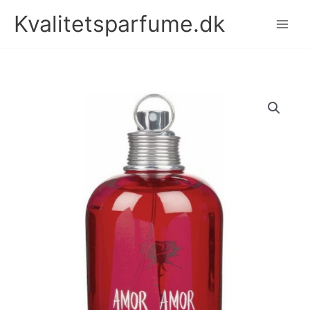
Gå
Kvalitetsparfume.dk
til
indholdet