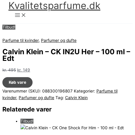
Kvalitetsparfume.dk
Gå
til
indholdet
Tilbud!
Parfume til kvinder
,
Parfumer og dufte
Calvin Klein – CK IN2U Her – 100 ml –
Edt
Den
Den
kr.
495
kr.
149
oprindelige
aktuelle
Køb vare
pris
pris
var:
er:
Varenummer (SKU):
088300196807
Kategorier:
Parfume til
kr. 495.
kr. 149.
kvinder
,
Parfumer og dufte
Tag:
Calvin Klein
Relaterede varer
Tilbud!