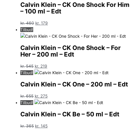
Calvin Klein – CK One Shock For Him
– 100 ml – Edt
Den
Den
kr.
460
kr.
179
oprindelige
aktuelle
Tilbud!
pris
pris
var:
er:
Calvin Klein – CK One Shock – For
kr. 460.
kr. 179.
Her – 200 ml – Edt
Den
Den
kr.
545
kr.
219
oprindelige
aktuelle
Tilbud!
pris
pris
Calvin Klein – CK One – 200 ml – Edt
var:
er:
kr. 545.
kr. 219.
Den
Den
kr.
655
kr.
275
oprindelige
aktuelle
Tilbud!
pris
pris
Calvin Klein – CK Be – 50 ml – Edt
var:
er:
kr. 655.
kr. 275.
Den
Den
kr.
365
kr.
145
oprindelige
aktuelle