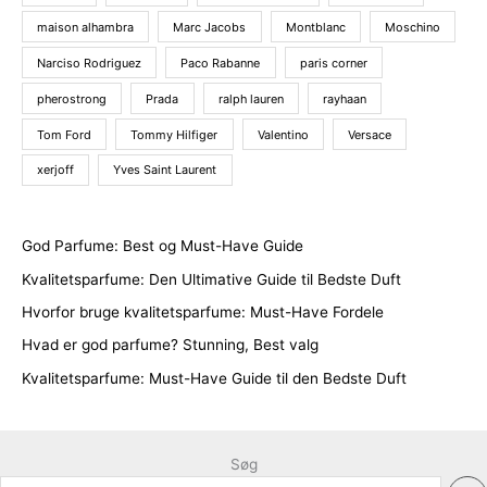
maison alhambra
Marc Jacobs
Montblanc
Moschino
Narciso Rodriguez
Paco Rabanne
paris corner
pherostrong
Prada
ralph lauren
rayhaan
Tom Ford
Tommy Hilfiger
Valentino
Versace
xerjoff
Yves Saint Laurent
God Parfume: Best og Must-Have Guide
Kvalitetsparfume: Den Ultimative Guide til Bedste Duft
Hvorfor bruge kvalitetsparfume: Must-Have Fordele
Hvad er god parfume? Stunning, Best valg
Kvalitetsparfume: Must-Have Guide til den Bedste Duft
Søg