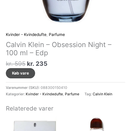
Kvinder - Kvindedufte
,
Parfume
Calvin Klein – Obsession Night –
100 ml – Edp
Den
Den
kr.
595
kr.
235
oprindelige
aktuelle
Køb vare
pris
pris
var:
er:
Varenummer (SKU):
088300150410
kr. 595.
kr. 235.
Kategorier:
Kvinder - Kvindedufte
,
Parfume
Tag:
Calvin Klein
Relaterede varer