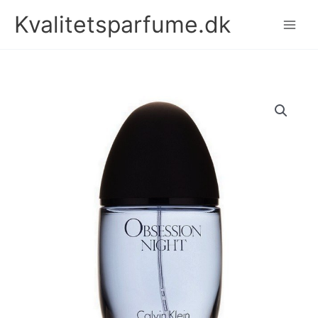
Gå
Kvalitetsparfume.dk
til
indholdet