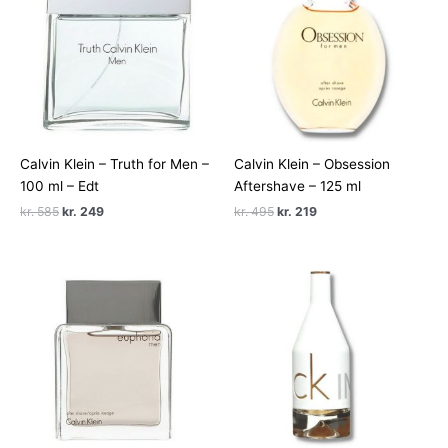
Calvin Klein – Truth for Men –
Calvin Klein – Obsession
100 ml – Edt
Aftershave – 125 ml
Den
Den
Den
Den
kr.
585
kr.
249
kr.
495
kr.
219
oprindelige
aktuelle
oprindelige
aktuelle
pris
pris
pris
pris
var:
er:
var:
er:
kr. 585.
kr. 249.
kr. 495.
kr. 219.