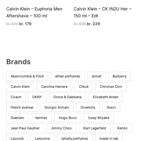
Calvin Klein – Euphoria Men
Calvin Klein – CK IN2U Her –
Aftershave – 100 ml
150 ml – Edt
Den
Den
Den
Den
kr.
510
kr.
179
kr.
595
kr.
229
oprindelige
aktuelle
oprindelige
aktuelle
pris
pris
pris
pris
var:
er:
var:
er:
kr. 510.
kr. 179.
kr. 595.
kr. 229.
Brands
Abercrombie & Fitch
afnan perfumes
armaf
Burberry
Calvin Klein
Carolina Herrera
Chloé
Christian Dior
Coach
DKNY
Dolce & Gabbana
Elizabeth Arden
french avenue
Giorgio Armani
Givenchy
Gucci
Guerlain
hermes
Hugo Boss
Issey Miyake
Jean Paul Gaultier
Jimmy Choo
Karl Lagerfeld
Kenzo
Lacoste
Lancome
lattafa perfumes
made in lab