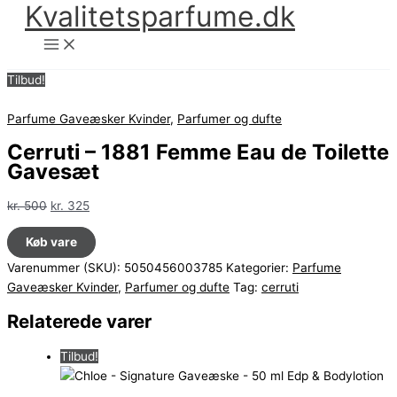
Kvalitetsparfume.dk
Gå
til
indholdet
Tilbud!
Parfume Gaveæsker Kvinder
,
Parfumer og dufte
Cerruti – 1881 Femme Eau de Toilette
Gavesæt
Den
Den
kr.
500
kr.
325
oprindelige
aktuelle
Køb vare
pris
pris
var:
er:
Varenummer (SKU):
5050456003785
Kategorier:
Parfume
kr. 500.
kr. 325.
Gaveæsker Kvinder
,
Parfumer og dufte
Tag:
cerruti
Relaterede varer
Tilbud!