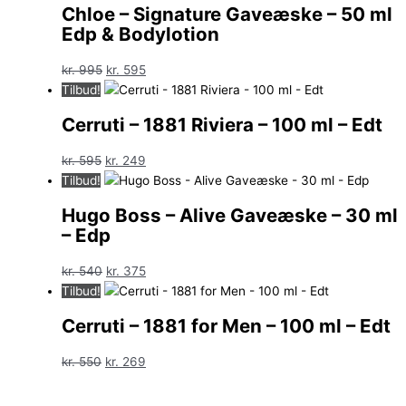
Chloe – Signature Gaveæske – 50 ml
Edp & Bodylotion
Den
Den
kr.
995
kr.
595
oprindelige
aktuelle
Tilbud!
pris
pris
Cerruti – 1881 Riviera – 100 ml – Edt
var:
er:
kr. 995.
kr. 595.
Den
Den
kr.
595
kr.
249
oprindelige
aktuelle
Tilbud!
pris
pris
Hugo Boss – Alive Gaveæske – 30 ml
var:
er:
– Edp
kr. 595.
kr. 249.
Den
Den
kr.
540
kr.
375
oprindelige
aktuelle
Tilbud!
pris
pris
Cerruti – 1881 for Men – 100 ml – Edt
var:
er:
kr. 540.
kr. 375.
Den
Den
kr.
550
kr.
269
oprindelige
aktuelle
pris
pris