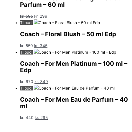
Parfum – 60 ml
Den
Den
kr.
595
kr.
299
oprindelige
aktuelle
Tilbud!
pris
pris
Coach – Floral Blush – 50 ml Edp
var:
er:
kr. 595.
kr. 299.
Den
Den
kr.
550
kr.
345
oprindelige
aktuelle
Tilbud!
pris
pris
Coach – For Men Platinum – 100 ml –
var:
er:
Edp
kr. 550.
kr. 345.
Den
Den
kr.
670
kr.
349
oprindelige
aktuelle
Tilbud!
pris
pris
Coach – For Men Eau de Parfum – 40
var:
er:
ml
kr. 670.
kr. 349.
Den
Den
kr.
440
kr.
295
oprindelige
aktuelle
pris
pris