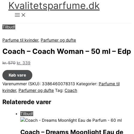
Kvalitetsparfume.dk
Gå
til
indholdet
Tilbud!
Parfume til kvinder
,
Parfumer og dufte
Coach – Coach Woman – 50 ml – Edp
Den
Den
kr.
570
kr.
339
oprindelige
aktuelle
Køb vare
pris
pris
var:
er:
Varenummer (SKU):
3386460078313
Kategorier:
Parfume til
kr. 570.
kr. 339.
kvinder
,
Parfumer og dufte
Tag:
Coach
Relaterede varer
Tilbud!
Coach – Dreams Moonlight Eau de