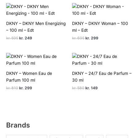
DKNY – DKNY Men Energizing
DKNY – DKNY Woman – 100
– 100 ml – Edt
ml – Edt
Den
Den
Den
Den
kr.
595
kr.
249
kr.
695
kr.
299
oprindelige
aktuelle
oprindelige
aktuelle
pris
pris
pris
pris
var:
er:
var:
er:
kr. 595.
kr. 249.
kr. 695.
kr. 299.
DKNY – Women Eau de
DKNY – 24/7 Eau de Parfum –
Parfum 100 ml
30 ml
Den
Den
Den
Den
kr.
810
kr.
299
kr.
580
kr.
149
oprindelige
aktuelle
oprindelige
aktuelle
pris
pris
pris
pris
var:
er:
var:
er:
kr. 810.
kr. 299.
kr. 580.
kr. 149.
Brands