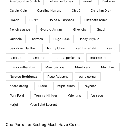
Abercrombie & Fitch
afnan perfumes
armaf
Burberry
Calvin Klein
Carolina Herrera
Chloé
Christian Dior
Coach
DKNY
Dolce & Gabbana
Elizabeth Arden
french avenue
Giorgio Armani
Givenchy
Gucci
Guerlain
hermes
Hugo Boss
Issey Miyake
Jean Paul Gaultier
Jimmy Choo
Karl Lagerfeld
Kenzo
Lacoste
Lancome
lattafa perfumes
made in lab
maison alhambra
Marc Jacobs
Montblanc
Moschino
Narciso Rodriguez
Paco Rabanne
paris corner
pherostrong
Prada
ralph lauren
rayhaan
Tom Ford
Tommy Hilfiger
Valentino
Versace
xerjoff
Yves Saint Laurent
God Parfume: Best og Must-Have Guide