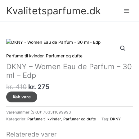
Gå
Kvalitetsparfume.dk
til
indholdet
Parfume til kvinder
,
Parfumer og dufte
DKNY – Women Eau de Parfum – 30
ml – Edp
Den
Den
kr.
410
kr.
275
oprindelige
aktuelle
Køb vare
pris
pris
var:
er:
Varenummer (SKU):
763511099993
kr. 410.
kr. 275.
Kategorier:
Parfume til kvinder
,
Parfumer og dufte
Tag:
DKNY
Relaterede varer