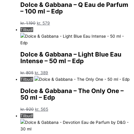
Dolce & Gabbana – Q Eau de Parfum
– 100 ml – Edp
Den
Den
kr.
1.190
kr.
579
oprindelige
aktuelle
Tilbud!
pris
pris
var:
er:
kr. 1.190.
kr. 579.
Dolce & Gabbana – Light Blue Eau
Intense – 50 ml – Edp
Den
Den
kr.
805
kr.
389
oprindelige
aktuelle
Tilbud!
pris
pris
Dolce & Gabbana – The Only One –
var:
er:
50 ml – Edp
kr. 805.
kr. 389.
Den
Den
kr.
920
kr.
565
oprindelige
aktuelle
Tilbud!
pris
pris
var:
er: