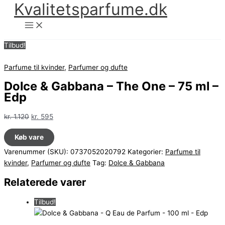
Kvalitetsparfume.dk
Gå
til
indholdet
Tilbud!
Parfume til kvinder
,
Parfumer og dufte
Dolce & Gabbana – The One – 75 ml –
Edp
Den
Den
kr.
1.120
kr.
595
oprindelige
aktuelle
Køb vare
pris
pris
var:
er:
Varenummer (SKU):
0737052020792
Kategorier:
Parfume til
kr. 1.120.
kr. 595.
kvinder
,
Parfumer og dufte
Tag:
Dolce & Gabbana
Relaterede varer
Tilbud!