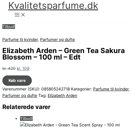
Kvalitetsparfume.dk
Gå
til
indholdet
Tilbud!
Parfume til kvinder
,
Parfumer og dufte
Elizabeth Arden – Green Tea Sakura
Blossom – 100 ml – Edt
Den
Den
kr.
420
kr.
109
oprindelige
aktuelle
Køb vare
pris
pris
var:
er:
Varenummer (SKU):
085805242718
Kategorier:
Parfume til kvinder
,
kr. 420.
kr. 109.
Parfumer og dufte
Tag:
Elizabeth Arden
Relaterede varer
Tilbud!