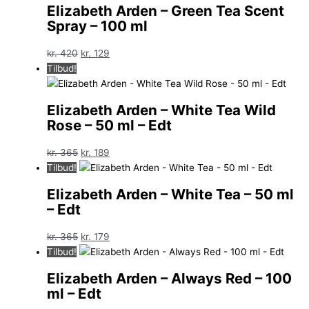
Elizabeth Arden – Green Tea Scent
Spray – 100 ml
Den
Den
kr.
420
kr.
129
oprindelige
aktuelle
Tilbud!
pris
pris
var:
er:
Elizabeth Arden – White Tea Wild
kr. 420.
kr. 129.
Rose – 50 ml – Edt
Den
Den
kr.
365
kr.
189
oprindelige
aktuelle
Tilbud!
pris
pris
Elizabeth Arden – White Tea – 50 ml
var:
er:
– Edt
kr. 365.
kr. 189.
Den
Den
kr.
365
kr.
179
oprindelige
aktuelle
Tilbud!
pris
pris
Elizabeth Arden – Always Red – 100
var:
er:
ml – Edt
kr. 365.
kr. 179.