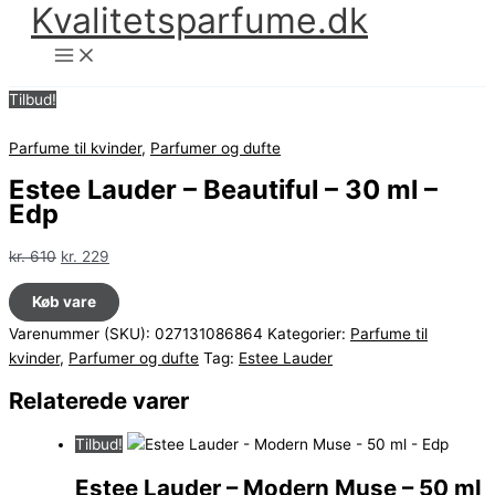
Kvalitetsparfume.dk
Gå
til
indholdet
Tilbud!
Parfume til kvinder
,
Parfumer og dufte
Estee Lauder – Beautiful – 30 ml –
Edp
Den
Den
kr.
610
kr.
229
oprindelige
aktuelle
Køb vare
pris
pris
var:
er:
Varenummer (SKU):
027131086864
Kategorier:
Parfume til
kr. 610.
kr. 229.
kvinder
,
Parfumer og dufte
Tag:
Estee Lauder
Relaterede varer
Tilbud!
Estee Lauder – Modern Muse – 50 ml