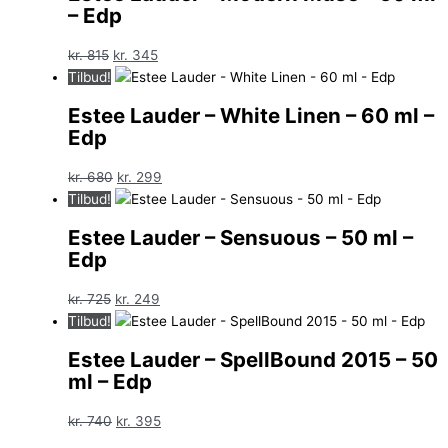
– Edp
Den
Den
kr.
815
kr.
345
oprindelige
aktuelle
Tilbud!
pris
pris
Estee Lauder – White Linen – 60 ml –
var:
er:
Edp
kr. 815.
kr. 345.
Den
Den
kr.
680
kr.
299
oprindelige
aktuelle
Tilbud!
pris
pris
Estee Lauder – Sensuous – 50 ml –
var:
er:
Edp
kr. 680.
kr. 299.
Den
Den
kr.
725
kr.
249
oprindelige
aktuelle
Tilbud!
pris
pris
Estee Lauder – SpellBound 2015 – 50
var:
er:
ml – Edp
kr. 725.
kr. 249.
Den
Den
kr.
740
kr.
395
oprindelige
aktuelle