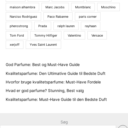
maison alhambra
Marc Jacobs
Montblanc
Moschino
Narciso Rodriguez
Paco Rabanne
paris corner
pherostrong
Prada
ralph lauren
rayhaan
Tom Ford
Tommy Hilfiger
Valentino
Versace
xerjoff
Yves Saint Laurent
God Parfume: Best og Must-Have Guide
Kvalitetsparfume: Den Ultimative Guide til Bedste Duft
Hvorfor bruge kvalitetsparfume: Must-Have Fordele
Hvad er god parfume? Stunning, Best valg
Kvalitetsparfume: Must-Have Guide til den Bedste Duft
Søg