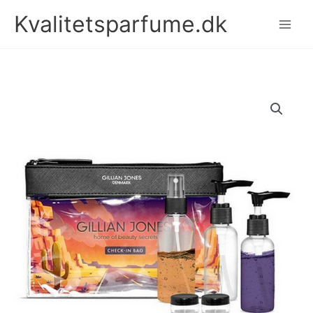
Gå
Kvalitetsparfume.dk
til
indholdet