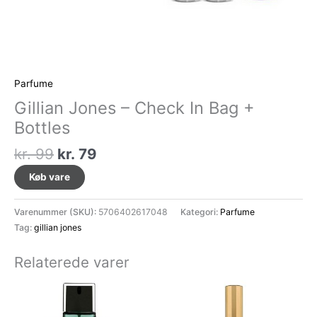
Parfume
Gillian Jones – Check In Bag +
Bottles
Den
Den
kr.
99
kr.
79
oprindelige
aktuelle
Køb vare
pris
pris
var:
er:
Varenummer (SKU):
5706402617048
Kategori:
Parfume
kr. 99.
kr. 79.
Tag:
gillian jones
Relaterede varer