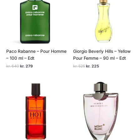
Paco Rabanne – Pour Homme
Giorgio Beverly Hills – Yellow
– 100 ml – Edt
Pour Femme – 90 ml – Edt
Den
Den
Den
Den
kr.
640
kr.
279
kr.
525
kr.
225
oprindelige
aktuelle
oprindelige
aktuelle
pris
pris
pris
pris
var:
er:
var:
er:
kr. 640.
kr. 279.
kr. 525.
kr. 225.