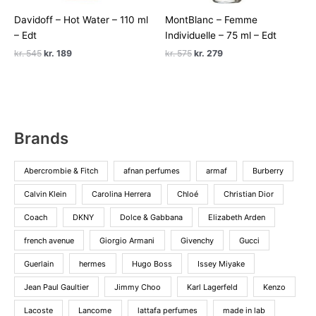
Davidoff – Hot Water – 110 ml
MontBlanc – Femme
– Edt
Individuelle – 75 ml – Edt
Den
Den
Den
Den
kr.
545
kr.
189
kr.
575
kr.
279
oprindelige
aktuelle
oprindelige
aktuelle
pris
pris
pris
pris
var:
er:
var:
er:
kr. 545.
kr. 189.
kr. 575.
kr. 279.
Brands
Abercrombie & Fitch
afnan perfumes
armaf
Burberry
Calvin Klein
Carolina Herrera
Chloé
Christian Dior
Coach
DKNY
Dolce & Gabbana
Elizabeth Arden
french avenue
Giorgio Armani
Givenchy
Gucci
Guerlain
hermes
Hugo Boss
Issey Miyake
Jean Paul Gaultier
Jimmy Choo
Karl Lagerfeld
Kenzo
Lacoste
Lancome
lattafa perfumes
made in lab