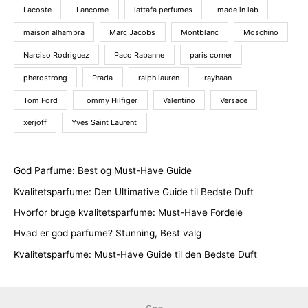
Lacoste
Lancome
lattafa perfumes
made in lab
maison alhambra
Marc Jacobs
Montblanc
Moschino
Narciso Rodriguez
Paco Rabanne
paris corner
pherostrong
Prada
ralph lauren
rayhaan
Tom Ford
Tommy Hilfiger
Valentino
Versace
xerjoff
Yves Saint Laurent
God Parfume: Best og Must-Have Guide
Kvalitetsparfume: Den Ultimative Guide til Bedste Duft
Hvorfor bruge kvalitetsparfume: Must-Have Fordele
Hvad er god parfume? Stunning, Best valg
Kvalitetsparfume: Must-Have Guide til den Bedste Duft