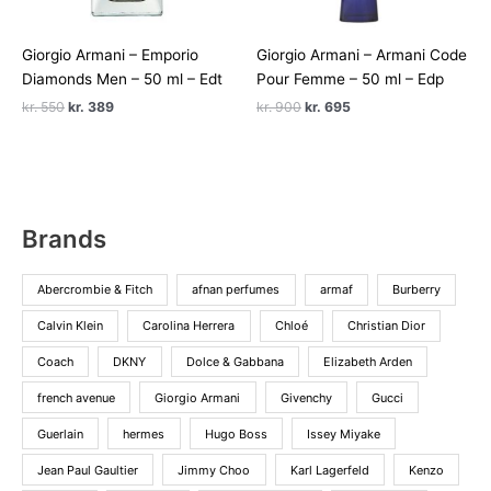
Giorgio Armani – Emporio
Giorgio Armani – Armani Code
Diamonds Men – 50 ml – Edt
Pour Femme – 50 ml – Edp
Den
Den
Den
Den
kr.
550
kr.
389
kr.
900
kr.
695
oprindelige
aktuelle
oprindelige
aktuelle
pris
pris
pris
pris
var:
er:
var:
er:
kr. 550.
kr. 389.
kr. 900.
kr. 695.
Brands
Abercrombie & Fitch
afnan perfumes
armaf
Burberry
Calvin Klein
Carolina Herrera
Chloé
Christian Dior
Coach
DKNY
Dolce & Gabbana
Elizabeth Arden
french avenue
Giorgio Armani
Givenchy
Gucci
Guerlain
hermes
Hugo Boss
Issey Miyake
Jean Paul Gaultier
Jimmy Choo
Karl Lagerfeld
Kenzo