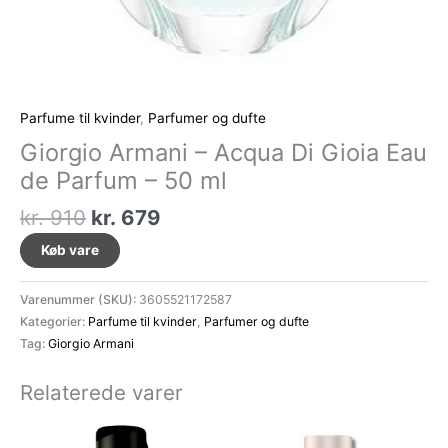
Parfume til kvinder
,
Parfumer og dufte
Giorgio Armani – Acqua Di Gioia Eau
de Parfum – 50 ml
Den
Den
kr.
910
kr.
679
oprindelige
aktuelle
Køb vare
pris
pris
var:
er:
Varenummer (SKU):
3605521172587
kr. 910.
kr. 679.
Kategorier:
Parfume til kvinder
,
Parfumer og dufte
Tag:
Giorgio Armani
Relaterede varer