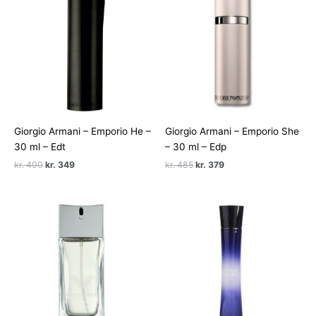
Giorgio Armani – Emporio He –
Giorgio Armani – Emporio She
30 ml – Edt
– 30 ml – Edp
Den
Den
Den
Den
kr.
400
kr.
349
kr.
485
kr.
379
oprindelige
aktuelle
oprindelige
aktuelle
pris
pris
pris
pris
var:
er:
var:
er:
kr. 400.
kr. 349.
kr. 485.
kr. 379.