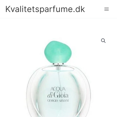
Gå
Kvalitetsparfume.dk
til
indholdet