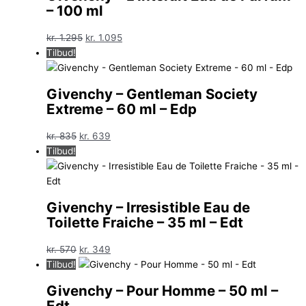
– 100 ml
Den
Den
kr.
1.295
kr.
1.095
oprindelige
aktuelle
Tilbud!
pris
pris
var:
er:
Givenchy – Gentleman Society
kr. 1.295.
kr. 1.095.
Extreme – 60 ml – Edp
Den
Den
kr.
835
kr.
639
oprindelige
aktuelle
Tilbud!
pris
pris
var:
er:
kr. 835.
kr. 639.
Givenchy – Irresistible Eau de
Toilette Fraiche – 35 ml – Edt
Den
Den
kr.
570
kr.
349
oprindelige
aktuelle
Tilbud!
pris
pris
Givenchy – Pour Homme – 50 ml –
var:
er:
Edt