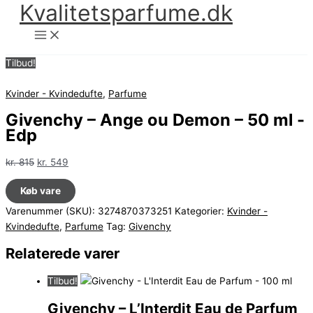
Kvalitetsparfume.dk
Gå
til
indholdet
Tilbud!
Kvinder - Kvindedufte
,
Parfume
Givenchy – Ange ou Demon – 50 ml -
Edp
Den
Den
kr.
815
kr.
549
oprindelige
aktuelle
Køb vare
pris
pris
var:
er:
Varenummer (SKU):
3274870373251
Kategorier:
Kvinder -
kr. 815.
kr. 549.
Kvindedufte
,
Parfume
Tag:
Givenchy
Relaterede varer
Tilbud!
Givenchy – L’Interdit Eau de Parfum