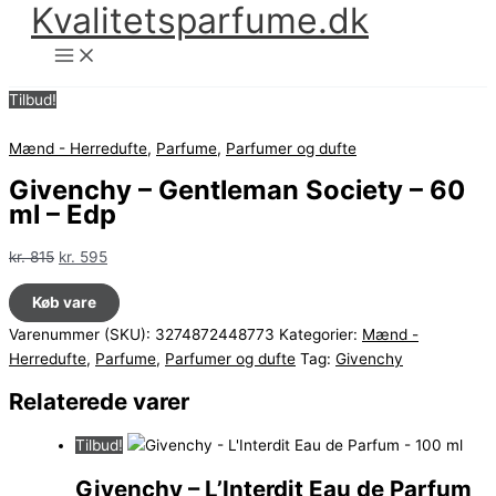
Kvalitetsparfume.dk
Gå
til
indholdet
Tilbud!
Mænd - Herredufte
,
Parfume
,
Parfumer og dufte
Givenchy – Gentleman Society – 60
ml – Edp
Den
Den
kr.
815
kr.
595
oprindelige
aktuelle
Køb vare
pris
pris
var:
er:
Varenummer (SKU):
3274872448773
Kategorier:
Mænd -
kr. 815.
kr. 595.
Herredufte
,
Parfume
,
Parfumer og dufte
Tag:
Givenchy
Relaterede varer
Tilbud!
Givenchy – L’Interdit Eau de Parfum