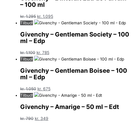
– 100 ml
Den
Den
kr.
1.295
kr.
1.095
oprindelige
aktuelle
Tilbud!
pris
pris
Givenchy – Gentleman Society – 100
var:
er:
ml – Edp
kr. 1.295.
kr. 1.095.
Den
Den
kr.
1.100
kr.
785
oprindelige
aktuelle
Tilbud!
pris
pris
Givenchy – Gentleman Boisee – 100
var:
er:
ml – Edp
kr. 1.100.
kr. 785.
Den
Den
kr.
1.050
kr.
675
oprindelige
aktuelle
Tilbud!
pris
pris
Givenchy – Amarige – 50 ml – Edt
var:
er:
kr. 1.050.
kr. 675.
Den
Den
kr.
790
kr.
349
oprindelige
aktuelle
pris
pris