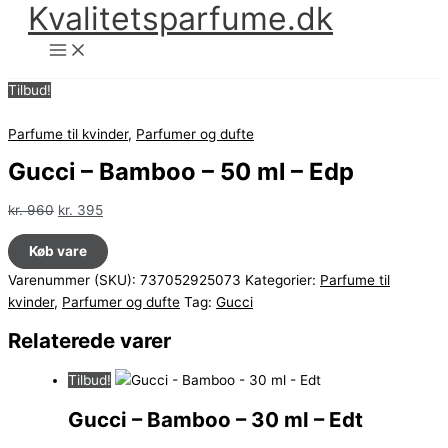
Kvalitetsparfume.dk
Gå
til
indholdet
Tilbud!
Parfume til kvinder
,
Parfumer og dufte
Gucci – Bamboo – 50 ml – Edp
Den
Den
kr.
960
kr.
395
oprindelige
aktuelle
Køb vare
pris
pris
var:
er:
Varenummer (SKU):
737052925073
Kategorier:
Parfume til
kr. 960.
kr. 395.
kvinder
,
Parfumer og dufte
Tag:
Gucci
Relaterede varer
Tilbud!
Gucci – Bamboo – 30 ml – Edt