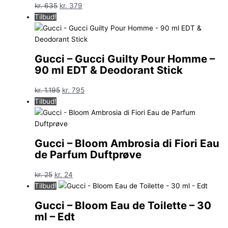
Den
Den
kr.
635
kr.
379
oprindelige
aktuelle
Tilbud!
pris
pris
var:
er:
kr. 635.
kr. 379.
Gucci – Gucci Guilty Pour Homme –
90 ml EDT & Deodorant Stick
Den
Den
kr.
1.195
kr.
795
oprindelige
aktuelle
Tilbud!
pris
pris
var:
er:
kr. 1.195.
kr. 795.
Gucci – Bloom Ambrosia di Fiori Eau
de Parfum Duftprøve
Den
Den
kr.
25
kr.
24
oprindelige
aktuelle
Tilbud!
pris
pris
Gucci – Bloom Eau de Toilette – 30
var:
er:
ml – Edt
kr. 25.
kr. 24.