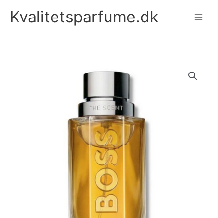
Gå
Kvalitetsparfume.dk
til
indholdet