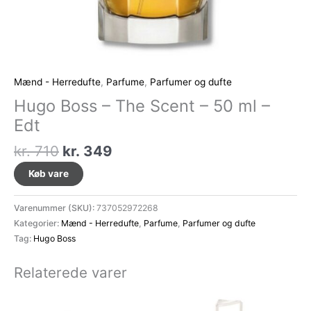
Mænd - Herredufte
,
Parfume
,
Parfumer og dufte
Hugo Boss – The Scent – 50 ml –
Edt
Den
Den
kr.
710
kr.
349
oprindelige
aktuelle
Køb vare
pris
pris
var:
er:
Varenummer (SKU):
737052972268
kr. 710.
kr. 349.
Kategorier:
Mænd - Herredufte
,
Parfume
,
Parfumer og dufte
Tag:
Hugo Boss
Relaterede varer