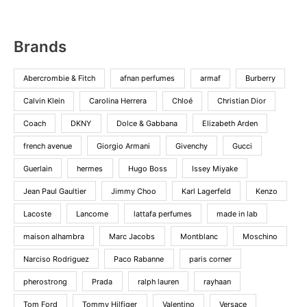
kr. 895.
kr. 695.
kr. 565.
kr. 225.
Brands
Abercrombie & Fitch
afnan perfumes
armaf
Burberry
Calvin Klein
Carolina Herrera
Chloé
Christian Dior
Coach
DKNY
Dolce & Gabbana
Elizabeth Arden
french avenue
Giorgio Armani
Givenchy
Gucci
Guerlain
hermes
Hugo Boss
Issey Miyake
Jean Paul Gaultier
Jimmy Choo
Karl Lagerfeld
Kenzo
Lacoste
Lancome
lattafa perfumes
made in lab
maison alhambra
Marc Jacobs
Montblanc
Moschino
Narciso Rodriguez
Paco Rabanne
paris corner
pherostrong
Prada
ralph lauren
rayhaan
Tom Ford
Tommy Hilfiger
Valentino
Versace