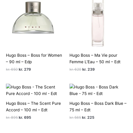
Hugo Boss – Boss for Women
Hugo Boss – Ma Vie pour
– 90 ml – Edp
Femme L’Eau – 50 ml – Edt
Den
Den
Den
Den
kr.
650
kr.
279
kr.
620
kr.
239
oprindelige
aktuelle
oprindelige
aktuelle
pris
pris
pris
pris
var:
er:
var:
er:
kr. 650.
kr. 279.
kr. 620.
kr. 239.
Hugo Boss – The Scent Pure
Hugo Boss – Boss Dark Blue –
Accord – 100 ml – Edt
75 ml – Edt
Den
Den
Den
Den
kr.
895
kr.
695
kr.
565
kr.
225
oprindelige
aktuelle
oprindelige
aktuelle
pris
pris
pris
pris
var:
er:
var:
er: