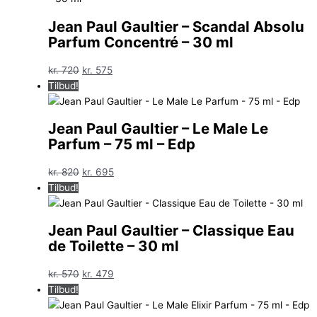
Jean Paul Gaultier – Scandal Absolu
Parfum Concentré – 30 ml
Den
Den
kr.
720
kr.
575
oprindelige
aktuelle
Tilbud!
pris
pris
var:
er:
Jean Paul Gaultier – Le Male Le
kr. 720.
kr. 575.
Parfum – 75 ml – Edp
Den
Den
kr.
820
kr.
695
oprindelige
aktuelle
Tilbud!
pris
pris
var:
er:
Jean Paul Gaultier – Classique Eau
kr. 820.
kr. 695.
de Toilette – 30 ml
Den
Den
kr.
570
kr.
479
oprindelige
aktuelle
Tilbud!
pris
pris