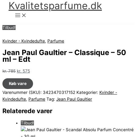
Kvalitetsparfume.dk
Gå
til
indholdet
Tilbud!
Kvinder - Kvindedufte
,
Parfume
Jean Paul Gaultier – Classique – 50
ml – Edt
Den
Den
kr.
785
kr.
575
oprindelige
aktuelle
Køb vare
pris
pris
var:
er:
Varenummer (SKU):
3423470317152
Kategorier:
Kvinder -
kr. 785.
kr. 575.
Kvindedufte
,
Parfume
Tag:
Jean Paul Gaultier
Relaterede varer
Tilbud!