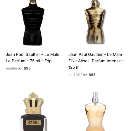
Jean Paul Gaultier – Le Male
Jean Paul Gaultier – Le Male
Le Parfum – 75 ml – Edp
Elixir Absolu Parfum Intense –
125 ml
Den
Den
kr.
820
kr.
695
oprindelige
aktuelle
Den
Den
kr.
1.395
kr.
995
pris
pris
oprindelige
aktuelle
var:
er:
pris
pris
kr. 820.
kr. 695.
var:
er:
kr. 1.395.
kr. 995.