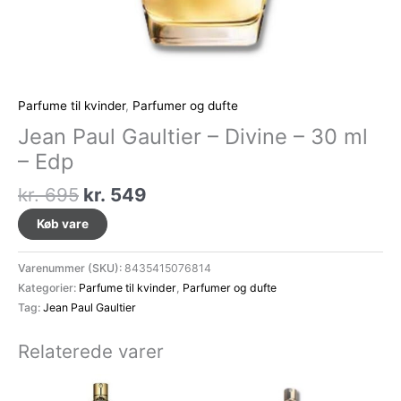
Parfume til kvinder
,
Parfumer og dufte
Jean Paul Gaultier – Divine – 30 ml
– Edp
Den
Den
kr.
695
kr.
549
oprindelige
aktuelle
Køb vare
pris
pris
var:
er:
Varenummer (SKU):
8435415076814
kr. 695.
kr. 549.
Kategorier:
Parfume til kvinder
,
Parfumer og dufte
Tag:
Jean Paul Gaultier
Relaterede varer