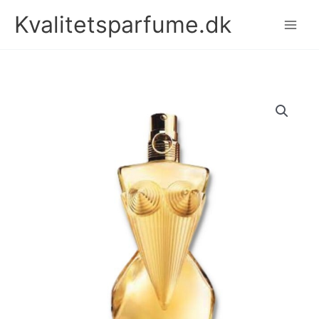
Gå
Kvalitetsparfume.dk
til
indholdet