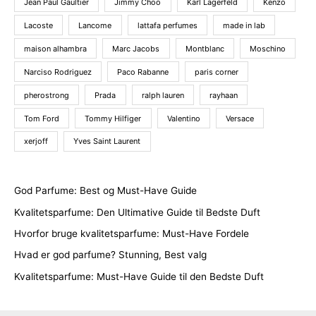
Jean Paul Gaultier
Jimmy Choo
Karl Lagerfeld
Kenzo
Lacoste
Lancome
lattafa perfumes
made in lab
maison alhambra
Marc Jacobs
Montblanc
Moschino
Narciso Rodriguez
Paco Rabanne
paris corner
pherostrong
Prada
ralph lauren
rayhaan
Tom Ford
Tommy Hilfiger
Valentino
Versace
xerjoff
Yves Saint Laurent
God Parfume: Best og Must-Have Guide
Kvalitetsparfume: Den Ultimative Guide til Bedste Duft
Hvorfor bruge kvalitetsparfume: Must-Have Fordele
Hvad er god parfume? Stunning, Best valg
Kvalitetsparfume: Must-Have Guide til den Bedste Duft