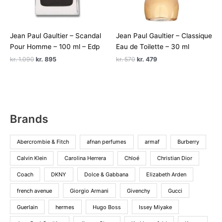
Jean Paul Gaultier – Scandal
Jean Paul Gaultier – Classique
Pour Homme – 100 ml – Edp
Eau de Toilette – 30 ml
Den
Den
Den
Den
kr.
1.090
kr.
895
kr.
570
kr.
479
oprindelige
aktuelle
oprindelige
aktuelle
pris
pris
pris
pris
var:
er:
var:
er:
kr. 1.090.
kr. 895.
kr. 570.
kr. 479.
Brands
Abercrombie & Fitch
afnan perfumes
armaf
Burberry
Calvin Klein
Carolina Herrera
Chloé
Christian Dior
Coach
DKNY
Dolce & Gabbana
Elizabeth Arden
french avenue
Giorgio Armani
Givenchy
Gucci
Guerlain
hermes
Hugo Boss
Issey Miyake