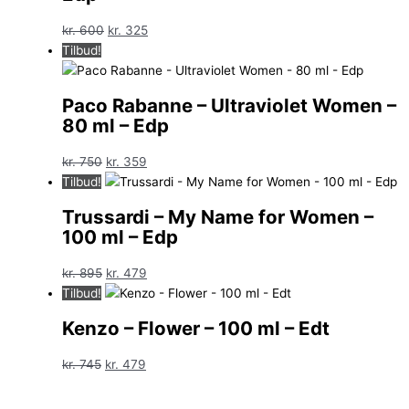
Den
Den
kr.
600
kr.
325
oprindelige
aktuelle
Tilbud!
pris
pris
var:
er:
Paco Rabanne – Ultraviolet Women –
kr. 600.
kr. 325.
80 ml – Edp
Den
Den
kr.
750
kr.
359
oprindelige
aktuelle
Tilbud!
pris
pris
Trussardi – My Name for Women –
var:
er:
100 ml – Edp
kr. 750.
kr. 359.
Den
Den
kr.
895
kr.
479
oprindelige
aktuelle
Tilbud!
pris
pris
Kenzo – Flower – 100 ml – Edt
var:
er:
kr. 895.
kr. 479.
Den
Den
kr.
745
kr.
479
oprindelige
aktuelle
pris
pris