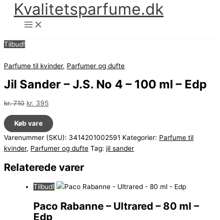
Kvalitetsparfume.dk
Gå
til
indholdet
Tilbud!
Parfume til kvinder
,
Parfumer og dufte
Jil Sander – J.S. No 4 – 100 ml – Edp
Den
Den
kr.
710
kr.
395
oprindelige
aktuelle
Køb vare
pris
pris
var:
er:
Varenummer (SKU):
3414201002591
Kategorier:
Parfume til
kr. 710.
kr. 395.
kvinder
,
Parfumer og dufte
Tag:
jil sander
Relaterede varer
Tilbud!
Paco Rabanne – Ultrared – 80 ml –
Edp