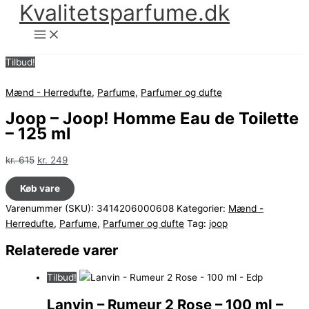
Kvalitetsparfume.dk
Gå
til
indholdet
Tilbud!
Mænd - Herredufte
,
Parfume
,
Parfumer og dufte
Joop – Joop! Homme Eau de Toilette
– 125 ml
Den
Den
kr.
615
kr.
249
oprindelige
aktuelle
Køb vare
pris
pris
var:
er:
Varenummer (SKU):
3414206000608
Kategorier:
Mænd -
kr. 615.
kr. 249.
Herredufte
,
Parfume
,
Parfumer og dufte
Tag:
joop
Relaterede varer
Tilbud!
Lanvin – Rumeur 2 Rose – 100 ml –