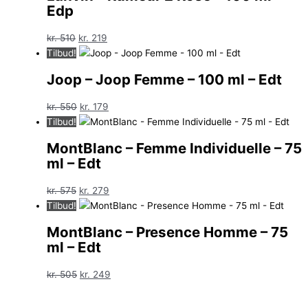
Edp
Den
Den
kr.
510
kr.
219
oprindelige
aktuelle
Tilbud!
pris
pris
Joop – Joop Femme – 100 ml – Edt
var:
er:
kr. 510.
kr. 219.
Den
Den
kr.
550
kr.
179
oprindelige
aktuelle
Tilbud!
pris
pris
MontBlanc – Femme Individuelle – 75
var:
er:
ml – Edt
kr. 550.
kr. 179.
Den
Den
kr.
575
kr.
279
oprindelige
aktuelle
Tilbud!
pris
pris
MontBlanc – Presence Homme – 75
var:
er:
ml – Edt
kr. 575.
kr. 279.
Den
Den
kr.
505
kr.
249
oprindelige
aktuelle
pris
pris