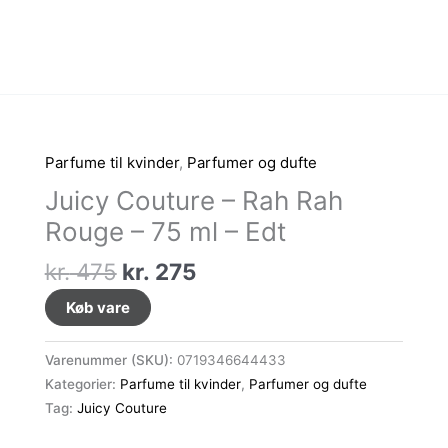
Parfume til kvinder
,
Parfumer og dufte
Juicy Couture – Rah Rah
Rouge – 75 ml – Edt
Den
Den
kr.
475
kr.
275
oprindelige
aktuelle
Køb vare
pris
pris
var:
er:
Varenummer (SKU):
0719346644433
kr. 475.
kr. 275.
Kategorier:
Parfume til kvinder
,
Parfumer og dufte
Tag:
Juicy Couture