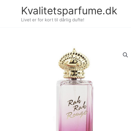
Gå
Kvalitetsparfume.dk
til
indholdet
Livet er for kort til dårlig dufte!