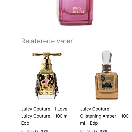
Relaterede varer
Juicy Couture – I Love
Juicy Couture –
Juicy Couture – 100 ml –
Glistening Amber – 100
Edp
ml – Edp
Den
Den
Den
Den
kr.
695
kr.
385
kr.
745
kr.
389