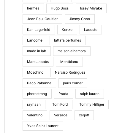
hermes
Hugo Boss
Issey Miyake
Jean Paul Gaultier
Jimmy Choo
Karl Lagerfeld
Kenzo
Lacoste
Lancome
lattafa perfumes
made in lab
maison alhambra
Marc Jacobs
Montblanc
Moschino
Narciso Rodriguez
Paco Rabanne
paris corner
pherostrong
Prada
ralph lauren
rayhaan
Tom Ford
Tommy Hilfiger
Valentino
Versace
xerjoff
Yves Saint Laurent