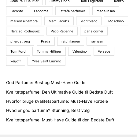
Jean Paul Gaultier
Jimmy Choo
Karl Lagerfeld
Kenzo
Lacoste
Lancome
lattafa perfumes
made in lab
maison alhambra
Marc Jacobs
Montblanc
Moschino
Narciso Rodriguez
Paco Rabanne
paris corner
pherostrong
Prada
ralph lauren
rayhaan
Tom Ford
Tommy Hilfiger
Valentino
Versace
xerjoff
Yves Saint Laurent
God Parfume: Best og Must-Have Guide
Kvalitetsparfume: Den Ultimative Guide til Bedste Duft
Hvorfor bruge kvalitetsparfume: Must-Have Fordele
Hvad er god parfume? Stunning, Best valg
Kvalitetsparfume: Must-Have Guide til den Bedste Duft