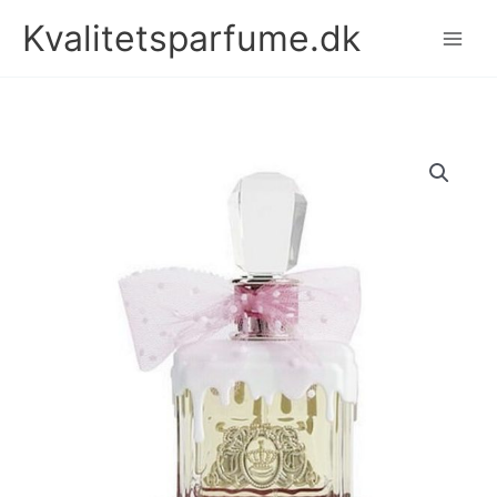
Gå
Kvalitetsparfume.dk
til
indholdet