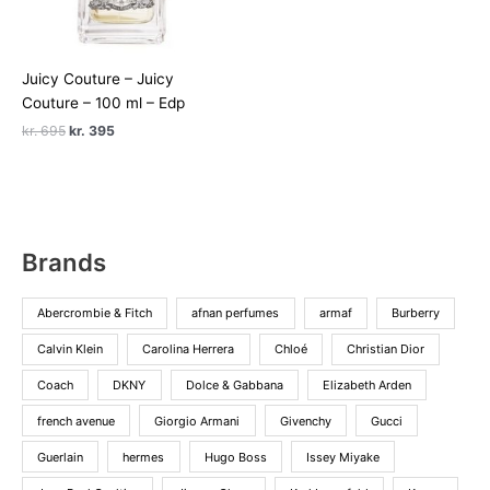
pris
pris
var:
er:
kr. 760.
kr. 375.
Juicy Couture – Juicy
Couture – 100 ml – Edp
Den
Den
kr.
695
kr.
395
oprindelige
aktuelle
pris
pris
var:
er:
kr. 695.
kr. 395.
Brands
Abercrombie & Fitch
afnan perfumes
armaf
Burberry
Calvin Klein
Carolina Herrera
Chloé
Christian Dior
Coach
DKNY
Dolce & Gabbana
Elizabeth Arden
french avenue
Giorgio Armani
Givenchy
Gucci
Guerlain
hermes
Hugo Boss
Issey Miyake