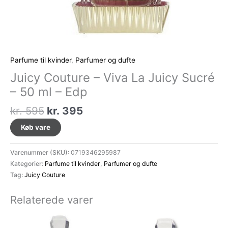
Parfume til kvinder
,
Parfumer og dufte
Juicy Couture – Viva La Juicy Sucré
– 50 ml – Edp
Den
Den
kr.
595
kr.
395
oprindelige
aktuelle
Køb vare
pris
pris
var:
er:
Varenummer (SKU):
0719346295987
kr. 595.
kr. 395.
Kategorier:
Parfume til kvinder
,
Parfumer og dufte
Tag:
Juicy Couture
Relaterede varer