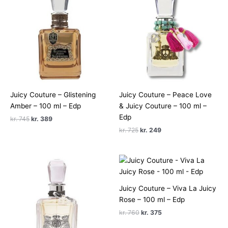
Juicy Couture – Glistening
Juicy Couture – Peace Love
Amber – 100 ml – Edp
& Juicy Couture – 100 ml –
Edp
Den
Den
kr.
745
kr.
389
oprindelige
aktuelle
Den
Den
kr.
725
kr.
249
pris
pris
oprindelige
aktuelle
var:
er:
pris
pris
kr. 745.
kr. 389.
var:
er:
kr. 725.
kr. 249.
Juicy Couture – Viva La Juicy
Rose – 100 ml – Edp
Den
Den
kr.
760
kr.
375
oprindelige
aktuelle