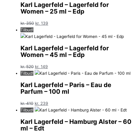
Karl Lagerfeld – Lagerfeld for
Women – 25 ml – Edp
Den
Den
kr.
350
kr.
139
oprindelige
aktuelle
Tilbud!
pris
pris
var:
er:
Karl Lagerfeld – Lagerfeld for
kr. 350.
kr. 139.
Women – 45 ml – Edp
Den
Den
kr.
520
kr.
149
oprindelige
aktuelle
Tilbud!
pris
pris
Karl Lagerfeld – Paris – Eau de
var:
er:
Parfum – 100 ml
kr. 520.
kr. 149.
Den
Den
kr.
410
kr.
239
oprindelige
aktuelle
Tilbud!
pris
pris
Karl Lagerfeld – Hamburg Alster – 60
var:
er:
ml – Edt
kr. 410.
kr. 239.