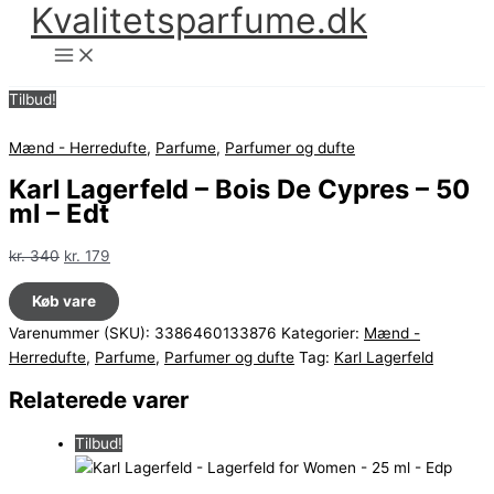
Kvalitetsparfume.dk
Gå
til
indholdet
Tilbud!
Mænd - Herredufte
,
Parfume
,
Parfumer og dufte
Karl Lagerfeld – Bois De Cypres – 50
ml – Edt
Den
Den
kr.
340
kr.
179
oprindelige
aktuelle
Køb vare
pris
pris
var:
er:
Varenummer (SKU):
3386460133876
Kategorier:
Mænd -
kr. 340.
kr. 179.
Herredufte
,
Parfume
,
Parfumer og dufte
Tag:
Karl Lagerfeld
Relaterede varer
Tilbud!