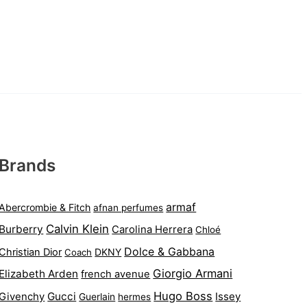
Brands
armaf
Abercrombie & Fitch
afnan perfumes
Calvin Klein
Burberry
Carolina Herrera
Chloé
Dolce & Gabbana
Christian Dior
DKNY
Coach
Giorgio Armani
Elizabeth Arden
french avenue
Hugo Boss
Gucci
Issey
Givenchy
Guerlain
hermes