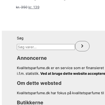
kr. 580.
kr. 189.
Den
Den
kr.
350
kr.
139
oprindelige
aktuelle
pris
pris
var:
er:
kr. 350.
kr. 139.
Søg
Annoncerne
Kvalitetsparfume.dk er en service som er finansieret 
i.f.m. statistik.
Ved at bruge dette website acceptere
Om dette websted
Kvalitetsparfume.dk har fokus på kvalitetsparfume til
Butikkerne