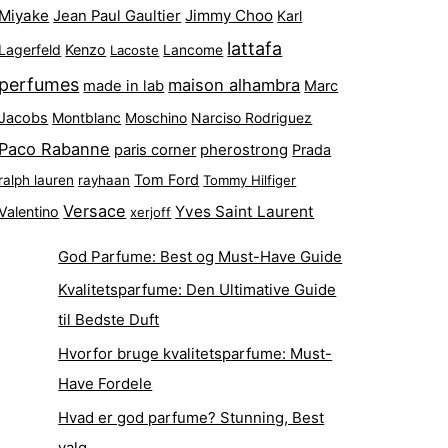
Miyake
Jimmy Choo
Jean Paul Gaultier
Karl
lattafa
Lagerfeld
Kenzo
Lacoste
Lancome
perfumes
maison alhambra
made in lab
Marc
Jacobs
Montblanc
Narciso Rodriguez
Moschino
Paco Rabanne
pherostrong
paris corner
Prada
Tom Ford
ralph lauren
rayhaan
Tommy Hilfiger
Versace
Yves Saint Laurent
Valentino
xerjoff
God Parfume: Best og Must-Have Guide
Kvalitetsparfume: Den Ultimative Guide
til Bedste Duft
Hvorfor bruge kvalitetsparfume: Must-
Have Fordele
Hvad er god parfume? Stunning, Best
valg