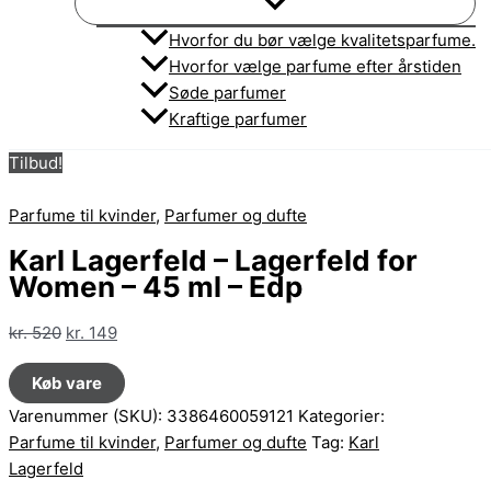
Hvorfor du bør vælge kvalitetsparfume.
Hvorfor vælge parfume efter årstiden
Søde parfumer
Kraftige parfumer
Tilbud!
Parfume til kvinder
,
Parfumer og dufte
Karl Lagerfeld – Lagerfeld for
Women – 45 ml – Edp
Den
Den
kr.
520
kr.
149
oprindelige
aktuelle
Køb vare
pris
pris
var:
er:
Varenummer (SKU):
3386460059121
Kategorier:
kr. 520.
kr. 149.
Parfume til kvinder
,
Parfumer og dufte
Tag:
Karl
Lagerfeld