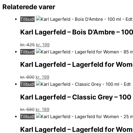
Relaterede varer
Tilbud!
Karl Lagerfeld – Bois D’Ambre – 100
Den
Den
kr.
425
kr.
199
oprindelige
aktuelle
Tilbud!
pris
pris
Karl Lagerfeld – Lagerfeld for Wom
var:
er:
kr. 425.
kr. 199.
Den
Den
kr.
690
kr.
199
oprindelige
aktuelle
Tilbud!
pris
pris
Karl Lagerfeld – Classic Grey – 100 
var:
er:
kr. 690.
kr. 199.
Den
Den
kr.
580
kr.
189
oprindelige
aktuelle
Tilbud!
pris
pris
Karl Lagerfeld – Lagerfeld for Wom
var:
er: