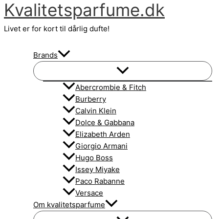
Kvalitetsparfume.dk
Gå
til
Livet er for kort til dårlig dufte!
indholdet
Brands
Abercrombie & Fitch
Burberry
Calvin Klein
Dolce & Gabbana
Elizabeth Arden
Giorgio Armani
Hugo Boss
Issey Miyake
Paco Rabanne
Versace
Om kvalitetsparfume