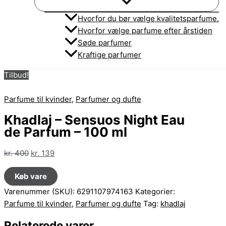
Hvorfor du bør vælge kvalitetsparfume.
Hvorfor vælge parfume efter årstiden
Søde parfumer
Kraftige parfumer
Tilbud!
Parfume til kvinder
,
Parfumer og dufte
Khadlaj – Sensuos Night Eau
de Parfum – 100 ml
Den
Den
kr.
400
kr.
139
oprindelige
aktuelle
Køb vare
pris
pris
var:
er:
Varenummer (SKU):
6291107974163
Kategorier:
kr. 400.
kr. 139.
Parfume til kvinder
,
Parfumer og dufte
Tag:
khadlaj
Relaterede varer