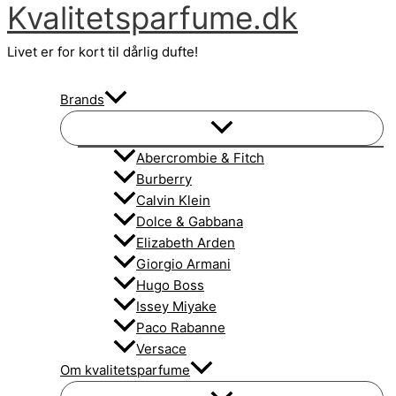
Kvalitetsparfume.dk
Gå
til
Livet er for kort til dårlig dufte!
indholdet
Brands
Abercrombie & Fitch
Burberry
Calvin Klein
Dolce & Gabbana
Elizabeth Arden
Giorgio Armani
Hugo Boss
Issey Miyake
Paco Rabanne
Versace
Om kvalitetsparfume