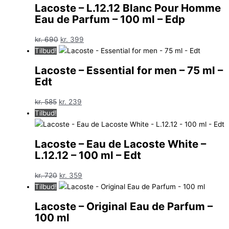
Lacoste – L.12.12 Blanc Pour Homme
Eau de Parfum – 100 ml – Edp
Den
Den
kr.
690
kr.
399
oprindelige
aktuelle
Tilbud!
pris
pris
Lacoste – Essential for men – 75 ml –
var:
er:
Edt
kr. 690.
kr. 399.
Den
Den
kr.
585
kr.
239
oprindelige
aktuelle
Tilbud!
pris
pris
var:
er:
Lacoste – Eau de Lacoste White –
kr. 585.
kr. 239.
L.12.12 – 100 ml – Edt
Den
Den
kr.
720
kr.
359
oprindelige
aktuelle
Tilbud!
pris
pris
Lacoste – Original Eau de Parfum –
var:
er:
100 ml
kr. 720.
kr. 359.