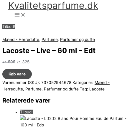
Kvalitetsparfume.dk
Gå
til
indholdet
Tilbud!
Mænd - Herredufte
,
Parfume
,
Parfumer og dufte
Lacoste – Live – 60 ml – Edt
Den
Den
kr.
595
kr.
325
oprindelige
aktuelle
Køb vare
pris
pris
var:
er:
Varenummer (SKU):
737052944678
Kategorier:
Mænd -
kr. 595.
kr. 325.
Herredufte
,
Parfume
,
Parfumer og dufte
Tag:
Lacoste
Relaterede varer
Tilbud!