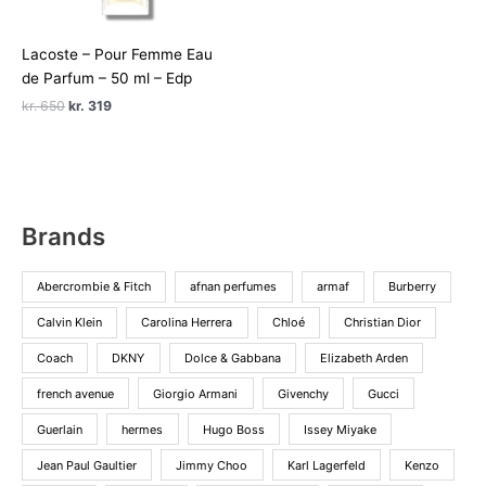
oprindelige
aktuelle
pris
pris
var:
er:
Lacoste – Pour Femme Eau
kr. 720.
kr. 325.
de Parfum – 50 ml – Edp
Den
Den
kr.
650
kr.
319
oprindelige
aktuelle
pris
pris
var:
er:
kr. 650.
kr. 319.
Brands
Abercrombie & Fitch
afnan perfumes
armaf
Burberry
Calvin Klein
Carolina Herrera
Chloé
Christian Dior
Coach
DKNY
Dolce & Gabbana
Elizabeth Arden
french avenue
Giorgio Armani
Givenchy
Gucci
Guerlain
hermes
Hugo Boss
Issey Miyake
Jean Paul Gaultier
Jimmy Choo
Karl Lagerfeld
Kenzo