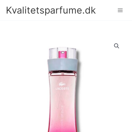
Gå
Kvalitetsparfume.dk
til
indholdet