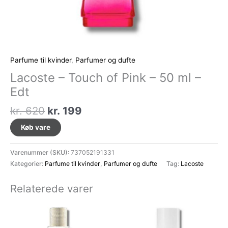
Parfume til kvinder
,
Parfumer og dufte
Lacoste – Touch of Pink – 50 ml –
Edt
Den
Den
kr.
620
kr.
199
oprindelige
aktuelle
Køb vare
pris
pris
var:
er:
Varenummer (SKU):
737052191331
kr. 620.
kr. 199.
Kategorier:
Parfume til kvinder
,
Parfumer og dufte
Tag:
Lacoste
Relaterede varer