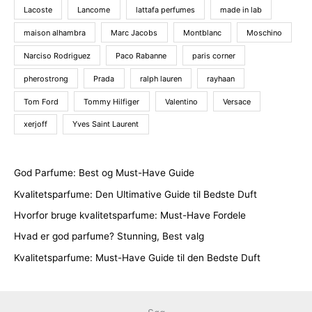
Lacoste
Lancome
lattafa perfumes
made in lab
maison alhambra
Marc Jacobs
Montblanc
Moschino
Narciso Rodriguez
Paco Rabanne
paris corner
pherostrong
Prada
ralph lauren
rayhaan
Tom Ford
Tommy Hilfiger
Valentino
Versace
xerjoff
Yves Saint Laurent
God Parfume: Best og Must-Have Guide
Kvalitetsparfume: Den Ultimative Guide til Bedste Duft
Hvorfor bruge kvalitetsparfume: Must-Have Fordele
Hvad er god parfume? Stunning, Best valg
Kvalitetsparfume: Must-Have Guide til den Bedste Duft