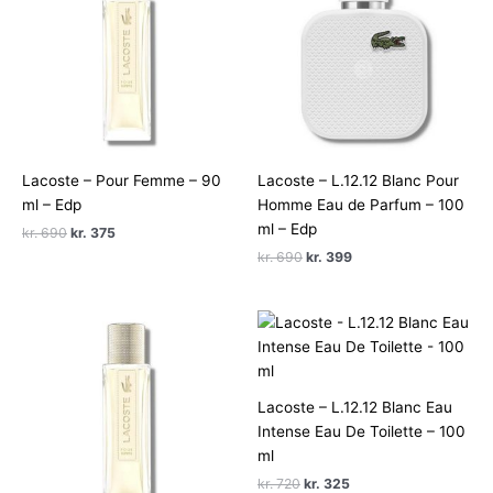
Lacoste – Pour Femme – 90
Lacoste – L.12.12 Blanc Pour
ml – Edp
Homme Eau de Parfum – 100
ml – Edp
Den
Den
kr.
690
kr.
375
oprindelige
aktuelle
Den
Den
kr.
690
kr.
399
pris
pris
oprindelige
aktuelle
var:
er:
pris
pris
kr. 690.
kr. 375.
var:
er:
kr. 690.
kr. 399.
Lacoste – L.12.12 Blanc Eau
Intense Eau De Toilette – 100
ml
Den
Den
kr.
720
kr.
325