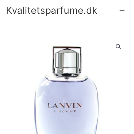
Gå
Kvalitetsparfume.dk
til
indholdet