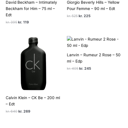
David Beckham – Intimately
Giorgio Beverly Hills – Yellow
Beckham for Him – 75 ml –
Pour Femme – 90 ml – Edt
Edt
Den
Den
kr.
525
kr.
225
oprindelige
aktuelle
Den
Den
kr.
395
kr.
119
pris
pris
oprindelige
aktuelle
var:
er:
pris
pris
kr. 525.
kr. 225.
var:
er:
kr. 395.
kr. 119.
Lanvin – Rumeur 2 Rose – 50
ml – Edp
Den
Den
kr.
405
kr.
245
oprindelige
aktuelle
pris
pris
var:
er:
kr. 405.
kr. 245.
Calvin Klein – CK Be – 200 ml
– Edt
Den
Den
kr.
640
kr.
269
oprindelige
aktuelle
pris
pris
var:
er: