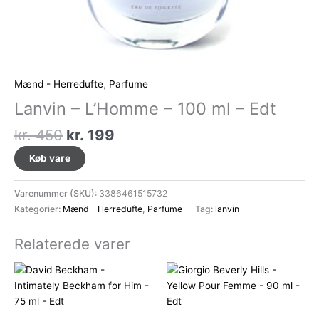
Mænd - Herredufte
,
Parfume
Lanvin – L’Homme – 100 ml – Edt
Den
Den
kr.
450
kr.
199
oprindelige
aktuelle
Køb vare
pris
pris
var:
er:
Varenummer (SKU):
3386461515732
kr. 450.
kr. 199.
Kategorier:
Mænd - Herredufte
,
Parfume
Tag:
lanvin
Relaterede varer