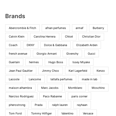
kr. 640.
kr. 269.
Brands
Abercrombie & Fitch
afnan perfumes
armaf
Burberry
Calvin Klein
Carolina Herrera
Chloé
Christian Dior
Coach
DKNY
Dolce & Gabbana
Elizabeth Arden
french avenue
Giorgio Armani
Givenchy
Gucci
Guerlain
hermes
Hugo Boss
Issey Miyake
Jean Paul Gaultier
Jimmy Choo
Karl Lagerfeld
Kenzo
Lacoste
Lancome
lattafa perfumes
made in lab
maison alhambra
Marc Jacobs
Montblanc
Moschino
Narciso Rodriguez
Paco Rabanne
paris corner
pherostrong
Prada
ralph lauren
rayhaan
Tom Ford
Tommy Hilfiger
Valentino
Versace