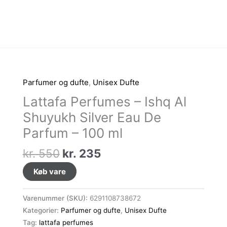
Parfumer og dufte
,
Unisex Dufte
Lattafa Perfumes – Ishq Al
Shuyukh Silver Eau De
Parfum – 100 ml
Den
Den
kr.
550
kr.
235
oprindelige
aktuelle
Køb vare
pris
pris
var:
er:
Varenummer (SKU):
6291108738672
kr. 550.
kr. 235.
Kategorier:
Parfumer og dufte
,
Unisex Dufte
Tag:
lattafa perfumes