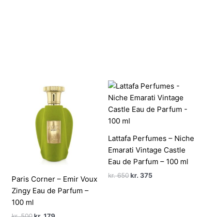
Lattafa Perfumes – Niche
Emarati Vintage Castle
Eau de Parfum – 100 ml
Den
Den
kr.
650
kr.
375
Paris Corner – Emir Voux
oprindelige
aktuelle
Zingy Eau de Parfum –
pris
pris
var:
er:
100 ml
kr. 650.
kr. 375.
Den
Den
kr.
500
kr.
179