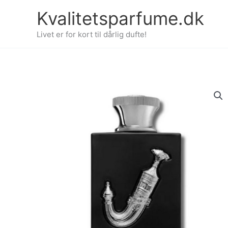
Gå
Kvalitetsparfume.dk
til
indholdet
Livet er for kort til dårlig dufte!