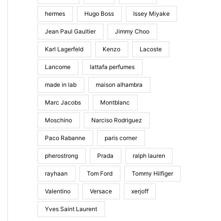
hermes
Hugo Boss
Issey Miyake
Jean Paul Gaultier
Jimmy Choo
Karl Lagerfeld
Kenzo
Lacoste
Lancome
lattafa perfumes
made in lab
maison alhambra
Marc Jacobs
Montblanc
Moschino
Narciso Rodriguez
Paco Rabanne
paris corner
pherostrong
Prada
ralph lauren
rayhaan
Tom Ford
Tommy Hilfiger
Valentino
Versace
xerjoff
Yves Saint Laurent