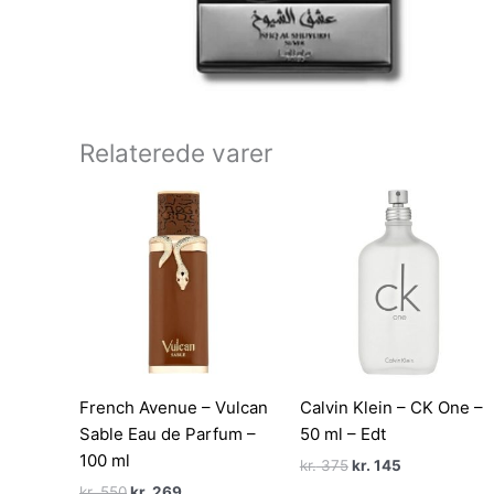
Relaterede varer
French Avenue – Vulcan
Calvin Klein – CK One –
Sable Eau de Parfum –
50 ml – Edt
100 ml
Den
Den
kr.
375
kr.
145
oprindelige
aktuelle
Den
Den
kr.
550
kr.
269