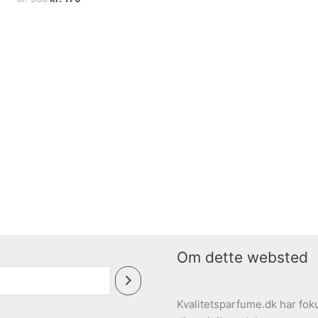
oprindelige
aktuelle
pris
pris
var:
er:
kr. 500.
kr. 179.
Om dette websted
Kvalitetsparfume.dk har foku