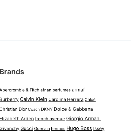
Brands
armaf
Abercrombie & Fitch
afnan perfumes
Calvin Klein
Burberry
Carolina Herrera
Chloé
Dolce & Gabbana
Christian Dior
DKNY
Coach
Giorgio Armani
Elizabeth Arden
french avenue
Hugo Boss
Gucci
Issey
Givenchy
Guerlain
hermes