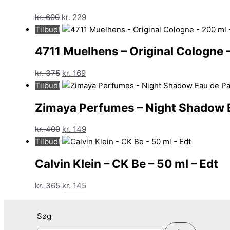
Den
Den
kr.
600
kr.
229
oprindelige
aktuelle
Tilbud!
pris
pris
4711 Muelhens – Original Cologne 
var:
er:
kr. 600.
kr. 229.
Den
Den
kr.
375
kr.
169
oprindelige
aktuelle
Tilbud!
pris
pris
Zimaya Perfumes – Night Shadow E
var:
er:
kr. 375.
kr. 169.
Den
Den
kr.
400
kr.
149
oprindelige
aktuelle
Tilbud!
pris
pris
Calvin Klein – CK Be – 50 ml – Edt
var:
er:
kr. 400.
kr. 149.
Den
Den
kr.
365
kr.
145
oprindelige
aktuelle
pris
pris
Søg
var:
er: