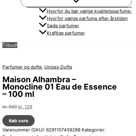
Hvorfor du bør vælge kvalitetsparfume.
Hvorfor vælge parfume efter årstiden
Søde parfumer
Kraftige parfumer
Tilbud!
Parfumer og dufte
,
Unisex Dufte
Maison Alhambra –
Monocline 01 Eau de Essence
– 100 ml
Den
Den
kr.
500
kr.
129
oprindelige
aktuelle
Køb vare
pris
pris
var:
er:
Varenummer (SKU):
6291107459288
Kategorier:
kr. 500.
kr. 129.