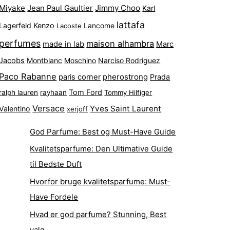
Miyake
Jimmy Choo
Jean Paul Gaultier
Karl
lattafa
Lagerfeld
Kenzo
Lacoste
Lancome
perfumes
maison alhambra
made in lab
Marc
Jacobs
Montblanc
Narciso Rodriguez
Moschino
Paco Rabanne
pherostrong
paris corner
Prada
Tom Ford
ralph lauren
rayhaan
Tommy Hilfiger
Versace
Yves Saint Laurent
Valentino
xerjoff
God Parfume: Best og Must-Have Guide
Kvalitetsparfume: Den Ultimative Guide
til Bedste Duft
Hvorfor bruge kvalitetsparfume: Must-
Have Fordele
Hvad er god parfume? Stunning, Best
valg