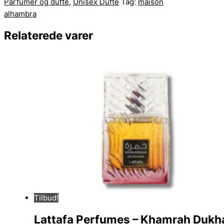
Parfumer og dufte
,
Unisex Dufte
Tag:
maison
alhambra
Relaterede varer
Tilbud!
Lattafa Perfumes – Khamrah Dukha