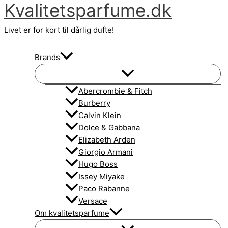
Kvalitetsparfume.dk
Gå
til
Livet er for kort til dårlig dufte!
indholdet
Brands
Abercrombie & Fitch
Burberry
Calvin Klein
Dolce & Gabbana
Elizabeth Arden
Giorgio Armani
Hugo Boss
Issey Miyake
Paco Rabanne
Versace
Om kvalitetsparfume