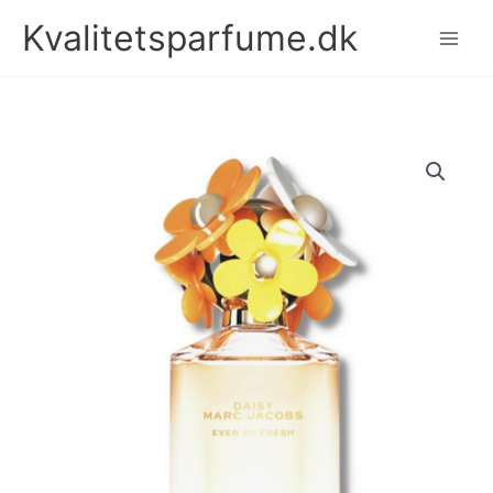
Gå
Kvalitetsparfume.dk
til
indholdet