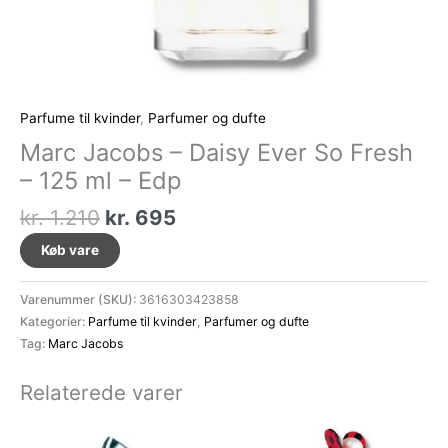
Parfume til kvinder
,
Parfumer og dufte
Marc Jacobs – Daisy Ever So Fresh
– 125 ml – Edp
Den
Den
kr.
1.210
kr.
695
oprindelige
aktuelle
Køb vare
pris
pris
var:
er:
Varenummer (SKU):
3616303423858
kr. 1.210.
kr. 695.
Kategorier:
Parfume til kvinder
,
Parfumer og dufte
Tag:
Marc Jacobs
Relaterede varer