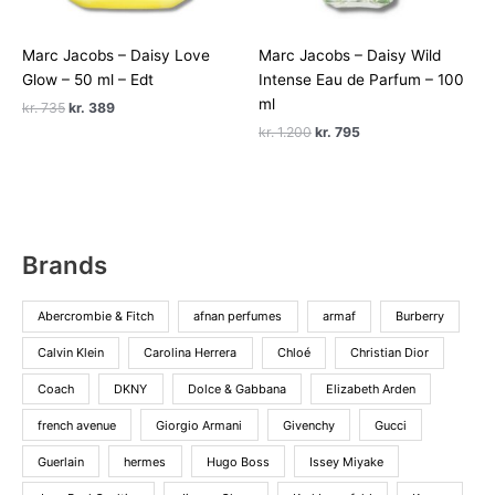
Marc Jacobs – Daisy Love
Marc Jacobs – Daisy Wild
Glow – 50 ml – Edt
Intense Eau de Parfum – 100
ml
Den
Den
kr.
735
kr.
389
oprindelige
aktuelle
Den
Den
kr.
1.200
kr.
795
pris
pris
oprindelige
aktuelle
var:
er:
pris
pris
kr. 735.
kr. 389.
var:
er:
kr. 1.200.
kr. 795.
Brands
Abercrombie & Fitch
afnan perfumes
armaf
Burberry
Calvin Klein
Carolina Herrera
Chloé
Christian Dior
Coach
DKNY
Dolce & Gabbana
Elizabeth Arden
french avenue
Giorgio Armani
Givenchy
Gucci
Guerlain
hermes
Hugo Boss
Issey Miyake