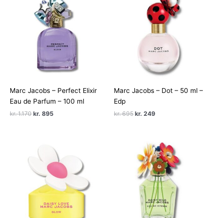
Marc Jacobs – Perfect Elixir
Marc Jacobs – Dot – 50 ml –
Eau de Parfum – 100 ml
Edp
Den
Den
Den
Den
kr.
1.170
kr.
895
kr.
695
kr.
249
oprindelige
aktuelle
oprindelige
aktuelle
pris
pris
pris
pris
var:
er:
var:
er:
kr. 1.170.
kr. 895.
kr. 695.
kr. 249.