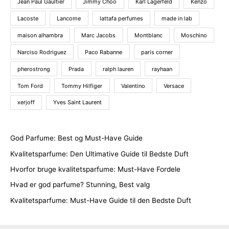
Jean Paul Gaultier
Jimmy Choo
Karl Lagerfeld
Kenzo
Lacoste
Lancome
lattafa perfumes
made in lab
maison alhambra
Marc Jacobs
Montblanc
Moschino
Narciso Rodriguez
Paco Rabanne
paris corner
pherostrong
Prada
ralph lauren
rayhaan
Tom Ford
Tommy Hilfiger
Valentino
Versace
xerjoff
Yves Saint Laurent
God Parfume: Best og Must-Have Guide
Kvalitetsparfume: Den Ultimative Guide til Bedste Duft
Hvorfor bruge kvalitetsparfume: Must-Have Fordele
Hvad er god parfume? Stunning, Best valg
Kvalitetsparfume: Must-Have Guide til den Bedste Duft