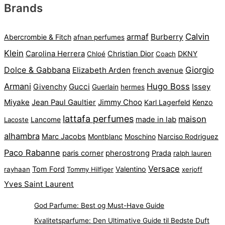
Brands
kr. 900.
kr. 695.
armaf
Calvin
Burberry
Abercrombie & Fitch
afnan perfumes
Klein
Carolina Herrera
Christian Dior
DKNY
Chloé
Coach
Dolce & Gabbana
Giorgio
Elizabeth Arden
french avenue
Armani
Hugo Boss
Gucci
Issey
Givenchy
Guerlain
hermes
Miyake
Jimmy Choo
Jean Paul Gaultier
Karl Lagerfeld
Kenzo
lattafa perfumes
maison
made in lab
Lacoste
Lancome
alhambra
Marc Jacobs
Montblanc
Narciso Rodriguez
Moschino
Paco Rabanne
pherostrong
paris corner
Prada
ralph lauren
Versace
Tom Ford
Valentino
rayhaan
Tommy Hilfiger
xerjoff
Yves Saint Laurent
God Parfume: Best og Must-Have Guide
Kvalitetsparfume: Den Ultimative Guide til Bedste Duft