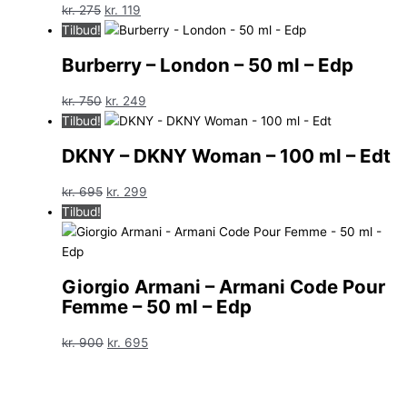
Den
Den
kr.
275
kr.
119
oprindelige
aktuelle
Tilbud!
pris
pris
Burberry – London – 50 ml – Edp
var:
er:
kr. 275.
kr. 119.
Den
Den
kr.
750
kr.
249
oprindelige
aktuelle
Tilbud!
pris
pris
DKNY – DKNY Woman – 100 ml – Edt
var:
er:
kr. 750.
kr. 249.
Den
Den
kr.
695
kr.
299
oprindelige
aktuelle
Tilbud!
pris
pris
var:
er:
kr. 695.
kr. 299.
Giorgio Armani – Armani Code Pour
Femme – 50 ml – Edp
Den
Den
kr.
900
kr.
695
oprindelige
aktuelle
pris
pris
var:
er: