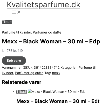
Kvalitetsparfume.dk
Gå
til
indholdet
Tilbud!
Parfume til kvinder
,
Parfumer og dufte
Mexx – Black Woman – 30 ml – Edp
Den
Den
kr.
275
kr.
119
oprindelige
aktuelle
Køb vare
pris
pris
var:
er:
Varenummer (SKU):
3614228834742
Kategorier:
Parfume til
kr. 275.
kr. 119.
kvinder
,
Parfumer og dufte
Tag:
mexx
Relaterede varer
Tilbud!
Mexx – Black Woman – 30 ml – Edt