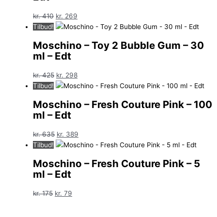
Den
Den
kr.
410
kr.
269
oprindelige
aktuelle
Tilbud!
pris
pris
Moschino – Toy 2 Bubble Gum – 30
var:
er:
ml – Edt
kr. 410.
kr. 269.
Den
Den
kr.
425
kr.
298
oprindelige
aktuelle
Tilbud!
pris
pris
Moschino – Fresh Couture Pink – 100
var:
er:
ml – Edt
kr. 425.
kr. 298.
Den
Den
kr.
635
kr.
389
oprindelige
aktuelle
Tilbud!
pris
pris
Moschino – Fresh Couture Pink – 5
var:
er:
ml – Edt
kr. 635.
kr. 389.
Den
Den
kr.
175
kr.
79
oprindelige
aktuelle
pris
pris