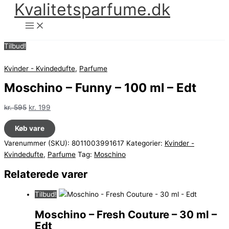
Kvalitetsparfume.dk
Gå
til
indholdet
Tilbud!
Kvinder - Kvindedufte
,
Parfume
Moschino – Funny – 100 ml – Edt
Den
Den
kr.
595
kr.
199
oprindelige
aktuelle
Køb vare
pris
pris
var:
er:
Varenummer (SKU):
8011003991617
Kategorier:
Kvinder -
kr. 595.
kr. 199.
Kvindedufte
,
Parfume
Tag:
Moschino
Relaterede varer
Tilbud!
Moschino – Fresh Couture – 30 ml –
Edt