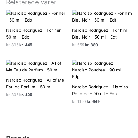
Relaterede varer
Narciso Rodriguez – For her –
Narciso Rodriguez – For him
50 ml – Edp
Bleu Noir – 50 ml – Edt
Den
Den
Den
Den
kr.
895
kr.
445
kr.
655
kr.
389
oprindelige
aktuelle
oprindelige
aktuelle
pris
pris
pris
pris
var:
er:
var:
er:
kr. 895.
kr. 445.
kr. 655.
kr. 389.
Narciso Rodriguez – All of Me
Eau de Parfum – 50 ml
Narciso Rodriguez – Narciso
Poudree – 90 ml – Edp
Den
Den
kr.
895
kr.
425
oprindelige
aktuelle
Den
Den
kr.
1.120
kr.
649
pris
pris
oprindelige
aktuelle
var:
er:
pris
pris
kr. 895.
kr. 425.
var:
er:
kr. 1.120.
kr. 649.