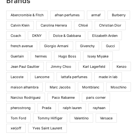
Brands
Abercrombie & Fitch
afnan perfumes
armaf
Burberry
Calvin Klein
Carolina Herrera
Chloé
Christian Dior
Coach
DKNY
Dolce & Gabbana
Elizabeth Arden
french avenue
Giorgio Armani
Givenchy
Gucci
Guerlain
hermes
Hugo Boss
Issey Miyake
Jean Paul Gaultier
Jimmy Choo
Karl Lagerfeld
Kenzo
Lacoste
Lancome
lattafa perfumes
made in lab
maison alhambra
Marc Jacobs
Montblanc
Moschino
Narciso Rodriguez
Paco Rabanne
paris corner
pherostrong
Prada
ralph lauren
rayhaan
Tom Ford
Tommy Hilfiger
Valentino
Versace
xerjoff
Yves Saint Laurent