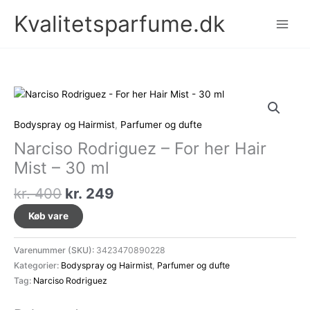
Gå
Kvalitetsparfume.dk
til
indholdet
Bodyspray og Hairmist
,
Parfumer og dufte
Narciso Rodriguez – For her Hair
Mist – 30 ml
Den
Den
kr.
400
kr.
249
oprindelige
aktuelle
Køb vare
pris
pris
var:
er:
Varenummer (SKU):
3423470890228
kr. 400.
kr. 249.
Kategorier:
Bodyspray og Hairmist
,
Parfumer og dufte
Tag:
Narciso Rodriguez