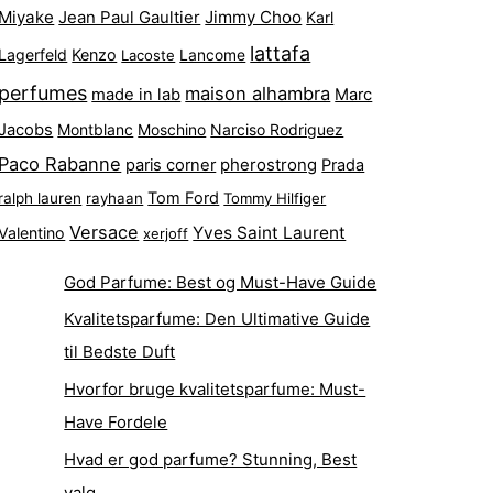
Miyake
Jean Paul Gaultier
Jimmy Choo
Karl
lattafa
Lagerfeld
Kenzo
Lacoste
Lancome
perfumes
maison alhambra
made in lab
Marc
Jacobs
Montblanc
Narciso Rodriguez
Moschino
Paco Rabanne
pherostrong
paris corner
Prada
Tom Ford
ralph lauren
rayhaan
Tommy Hilfiger
Versace
Yves Saint Laurent
Valentino
xerjoff
God Parfume: Best og Must-Have Guide
Kvalitetsparfume: Den Ultimative Guide
til Bedste Duft
Hvorfor bruge kvalitetsparfume: Must-
Have Fordele
Hvad er god parfume? Stunning, Best
valg