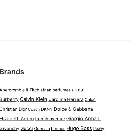
Brands
armaf
Abercrombie & Fitch
afnan perfumes
Calvin Klein
Burberry
Carolina Herrera
Chloé
Dolce & Gabbana
Christian Dior
DKNY
Coach
Giorgio Armani
Elizabeth Arden
french avenue
Hugo Boss
Gucci
Issey
Givenchy
Guerlain
hermes