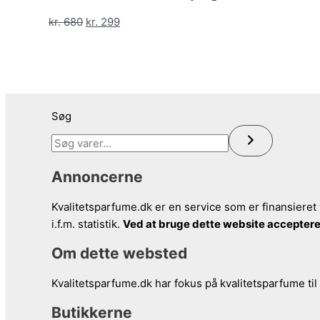
kr. 369.
kr. 159.
Den
Den
kr.
680
kr.
299
oprindelige
aktuelle
pris
pris
var:
er:
kr. 680.
kr. 299.
Søg
Annoncerne
Kvalitetsparfume.dk er en service som er finansieret 
i.f.m. statistik.
Ved at bruge dette website acceptere
Om dette websted
Kvalitetsparfume.dk har fokus på kvalitetsparfume til
Butikkerne