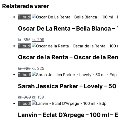
Relaterede varer
Tilbud!
Oscar De La Renta – Bella Blanca – 
Den
Den
kr.
855
kr.
299
oprindelige
aktuelle
Tilbud!
pris
pris
Oscar de la Renta – Oscar de la Ren
var:
er:
kr. 855.
kr. 299.
Den
Den
kr.
725
kr.
225
oprindelige
aktuelle
Tilbud!
pris
pris
Sarah Jessica Parker – Lovely – 50
var:
er:
kr. 725.
kr. 225.
Den
Den
kr.
369
kr.
159
oprindelige
aktuelle
Tilbud!
pris
pris
Lanvin – Eclat D’Arpege – 100 ml – 
var:
er: