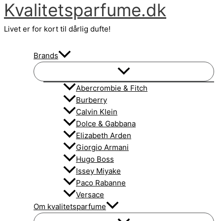
Kvalitetsparfume.dk
Gå
til
Livet er for kort til dårlig dufte!
indholdet
Brands
Abercrombie & Fitch
Burberry
Calvin Klein
Dolce & Gabbana
Elizabeth Arden
Giorgio Armani
Hugo Boss
Issey Miyake
Paco Rabanne
Versace
Om kvalitetsparfume