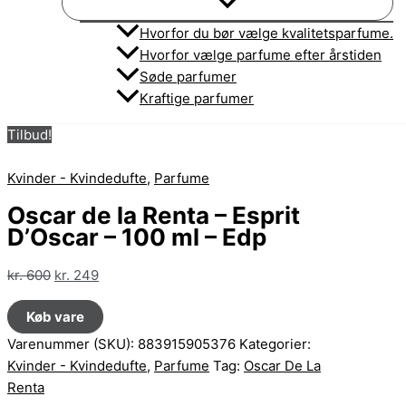
Hvorfor du bør vælge kvalitetsparfume.
Hvorfor vælge parfume efter årstiden
Søde parfumer
Kraftige parfumer
Tilbud!
Kvinder - Kvindedufte
,
Parfume
Oscar de la Renta – Esprit
D’Oscar – 100 ml – Edp
Den
Den
kr.
600
kr.
249
oprindelige
aktuelle
Køb vare
pris
pris
var:
er:
Varenummer (SKU):
883915905376
Kategorier:
kr. 600.
kr. 249.
Kvinder - Kvindedufte
,
Parfume
Tag:
Oscar De La
Renta